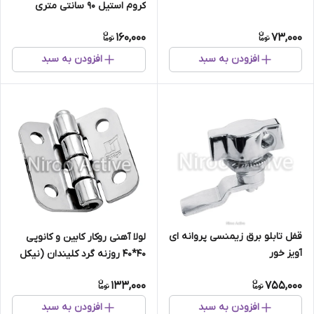
کروم استیل ۹۰ سانتی متری
(قابلیت نصب غلطک ریتال)
160,000
73,000
افزودن به سبد
افزودن به سبد
قفل تابلو برق زیمنسی پروانه ای
لولا آهنی روکار کابین و کانوپی
آویز خور
۴۰*۴۰ روزنه گرد کلیندان (نیکل
کروم)
133,000
755,000
افزودن به سبد
افزودن به سبد