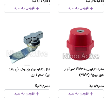
2,176,000
1,250,000
افزودن به سبد
افزودن به سبد
مقره تابلویی SM35 کمر آچار
قفل تابلو برق پاپیونی (پروانه
خور پیچ6 (6*35)
ای) تمام فلزی
218,000
87,000
افزودن به سبد
افزودن به سبد