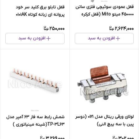
قفل عمودی سوئیچی فلزی ساتن
قفل تابلو برق کلید سر خود
450000 میتو Mito (قفل کرکره
پروانه ای زبانه کوتاه ۰۱۰۱AK
وانت ، کابین وانت)
250,000
2,624,000
افزودن به سبد
افزودن به سبد
لولای ورقی ریتال مدل ۰۱۲۱ (دوسر
شمش رابط سه فاز ۶۳ آمپر مدل
پین با سه پیچ النی)
TP-3L63(شینه مینیاتوری )
3,269,000
302,000