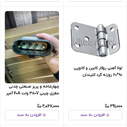
لولا آهنی روکار کابین و کانوپی
۹۰*۶۰ روزنه گرد کلیندان
(گالوانیزه)
چهارشاخه و پریز صنعتی چدنی
مغزی چینی 380V ولت 40A آمپر
(سیار)نری
2,067,000
291,000
افزودن به سبد
افزودن به سبد