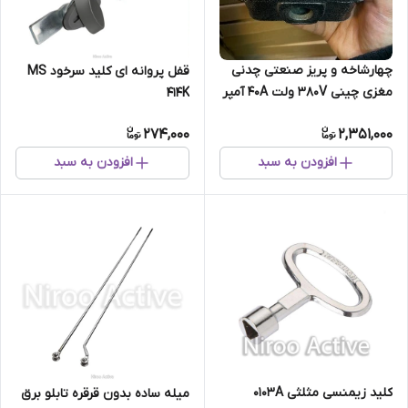
چهارشاخه و پریز صنعتی چدنی
قفل پروانه ای کلید سرخود MS
مغزی چینی 380V ولت 40A آمپر
414K
(سیار)مادگی
274,000
2,351,000
افزودن به سبد
افزودن به سبد
کلید زیمنسی مثلثی ۰۱۰۳A
میله ساده بدون قرقره تابلو برق