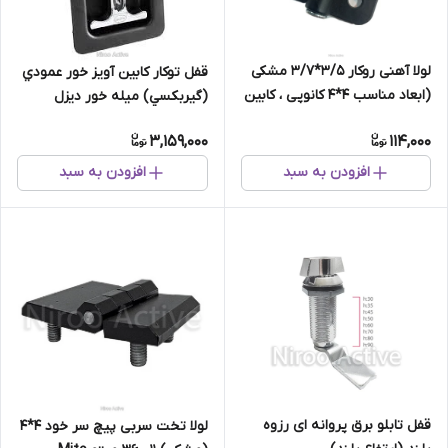
لولا آهنی روکار 3/5*3/7 مشکی
قفل توكار کابین آويز خور عمودي
(ابعاد مناسب 4*4 کانوپی ، کابین
(گيربكسي) میله خور دیزل
، کمد و فایل)
ژنراتور 270000 (قفل باکس فلزی)
3,159,000
114,000
افزودن به سبد
افزودن به سبد
قفل تابلو برق پروانه ای رزوه
لولا تخت سربی پیچ سر خود ۴*۴