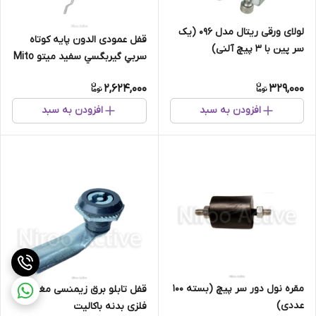
لولای ورقی ریتال مدل ۰۹۶ (یک
قفل عمودی الدون پايه كوتاه
سر پین با ۳ پیچ آلنی)
سربي گيربگسي سفید میتو Mito
2,624,000
329,000
افزودن به سبد
افزودن به سبد
مقره نول دور سر پیچ (بسته 100
قفل تابلو برق زیمنسی مغزی
عددی)
فلزی بدنه باکالیت