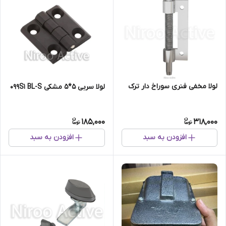
لولا مخفی فنری سوراخ دار ترک
لولا سربی ۵*۵ مشکی ۰۹۹S۱ BL-S
185,000
318,000
افزودن به سبد
افزودن به سبد