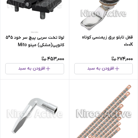
قفل تابلو برق زیمنسی کوتاه
لولا تخت سربی پیچ سر خود ۵*۵
۰۱۰۰K
کانوپی(مشکی) میتو Mito
453,000
274,000
افزودن به سبد
افزودن به سبد