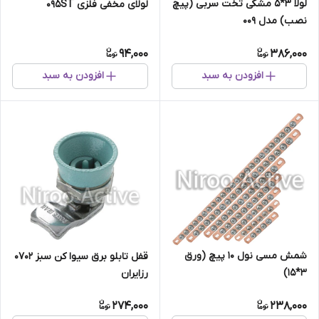
لولا ۳*۵ مشکی تخت سربی (پیچ
لولای مخفی فلزی 095ST
نصب) مدل ۰۰۹
94,000
386,000
افزودن به سبد
افزودن به سبد
شمش مسی نول ۱۰ پیچ (ورق
قفل تابلو برق سیوا کن سبز ۰۷۰۲
۳*۱۵)
رزایران
274,000
238,000