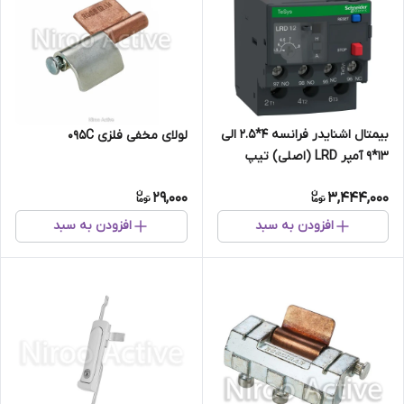
بیمتال اشنایدر فرانسه 4*2.5 الی
لولای مخفی فلزی 095C
13*9 آمپر LRD (اصلی) تیپ
جدید
29,000
3,444,000
افزودن به سبد
افزودن به سبد