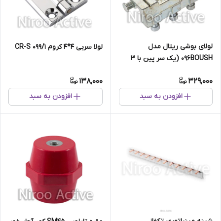
لولای بوشی ریتال مدل
لولا سربی ۴*۴ کروم ۰۹۹/۱ CR-S
۰۹۶BOUSH (یک سر پین با ۳
پیچ آلنی)
138,000
329,000
افزودن به سبد
افزودن به سبد