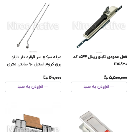
قفل عمودی تابلو ریتال 0544 کد
میله سرکج سر قرقره دار تابلو
ms830
برق کروم استیل ۹۰ سانتی متری
160,000
5,500,000
افزودن به سبد
افزودن به سبد