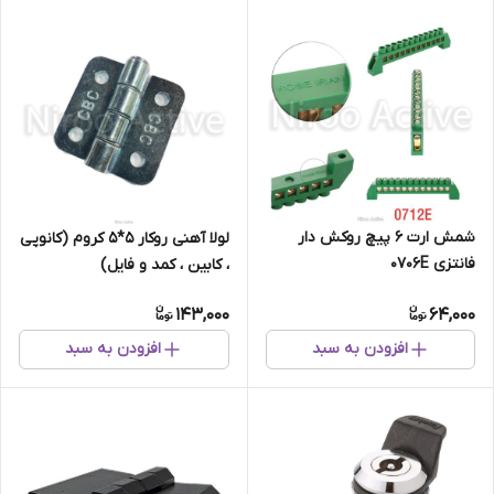
شمش ارت 6 پیچ روکش دار
لولا آهنی روکار 5*5 کروم (کانوپی
فانتزی 0706E
، کابین ، کمد و فایل)
143,000
64,000
افزودن به سبد
افزودن به سبد