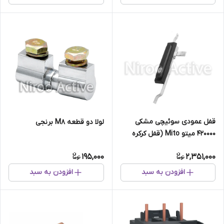
قفل عمودی سوئیچی مشکی
لولا دو قطعه M۸ برنجی
420000 میتو Mito (قفل کرکره
وانت ، کابین وانت)
195,000
2,351,000
افزودن به سبد
افزودن به سبد