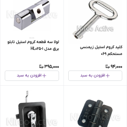
لولا سه قطعه کروم استیل تابلو
کلید کروم استیل زیمنسی
برق مدل HL025-1
مستحکم ۰۶۹
395,000
94,000
افزودن به سبد
افزودن به سبد