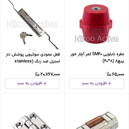
مقره تابلویی SM40 کمر آچار خور
قفل عمودی سوئیچی پوشش دار
پیچ8 (8*40)
استیل ضد زنگ (stainless
steel)
20,767,000
65,000
افزودن به سبد
افزودن به سبد