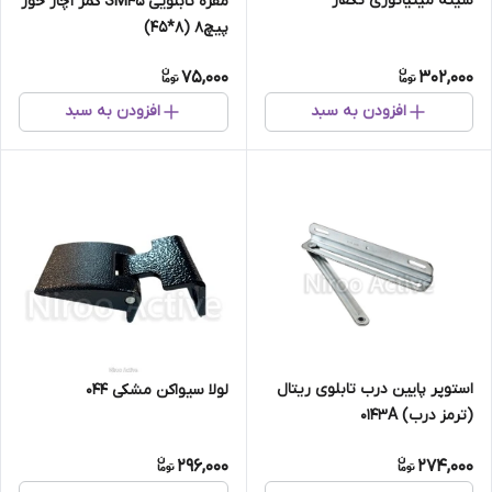
شینه مینیاتوری تکفاز
مقره تابلویی SM45 کمر آچار خور
پیچ8 (8*45)
75,000
302,000
افزودن به سبد
افزودن به سبد
استوپر پایین درب تابلوی ریتال
لولا سیواکن مشکی ۰۴۴
(ترمز درب) ۰۱۴۳A
296,000
274,000