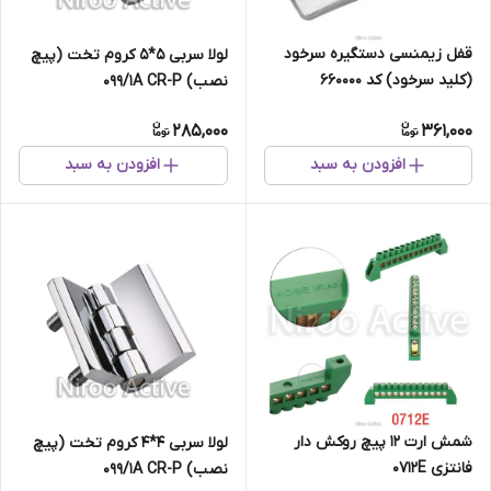
قفل زیمنسی دستگیره سرخود
لولا سربی ۵*۵ کروم تخت (پیچ
(کلید سرخود) کد 660000
نصب) ۰۹۹/۱A CR-P
285,000
361,000
افزودن به سبد
افزودن به سبد
شمش ارت ۱۲ پیچ روکش دار
لولا سربی ۴*۴ کروم تخت (پیچ
فانتزی 0712E
نصب) ۰۹۹/۱A CR-P