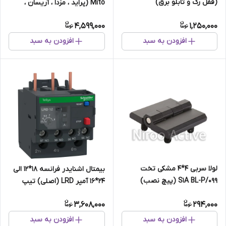
(قفل رک و تابلو برق)
Mito (پراید ، مزدا ، آریسان ،
پیکان)
4,599,000
1,250,000
افزودن به سبد
افزودن به سبد
لولا سربی ۴*۴ مشکی تخت
بیمتال اشنایدر فرانسه 18*12 الی
۰۹۹/S۱A BL-P (پیچ نصب)
24*16 آمپر LRD (اصلی) تیپ
جدید
3,608,000
294,000
افزودن به سبد
افزودن به سبد