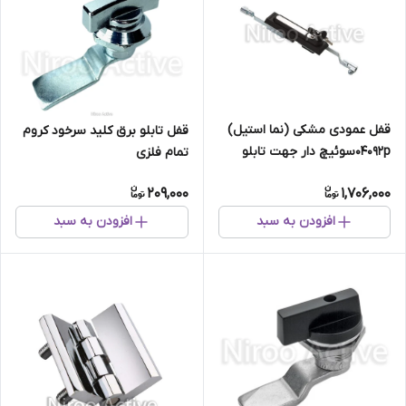
قفل عمودی مشکی (نما استیل)
قفل تابلو برق کلید سرخود کروم
۰۴۰۹۲pسوئیچ دار جهت تابلو
تمام فلزی
سلول
209,000
1,706,000
افزودن به سبد
افزودن به سبد