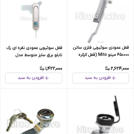
قفل عمودی سوئیچی فلزی ساتن
قفل سوئیچی عمودی نقره ای رک
450000 میتو Mito (قفل کرکره
تابلو برق سایز متوسط مدل
وانت ، کابین وانت)
AB۳۰۱-۲-۱
1,422,000
2,624,000
افزودن به سبد
افزودن به سبد