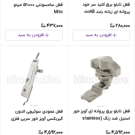
قفل تابلو برق کلید سر خود
قفل سامسونتی 520000 میتو
پروانه ای زبانه بلند ۰۱۰۱AB
Mito
437,000
280,000
افزودن به سبد
افزودن به سبد
قفل تابلو برق پروانه ای آویز خور
قفل عمودی سوئیچی الدون
استیل ضد زنگ (stainless
گیربکسی آویز خور سربی فلزی
steel)
۹۶۲۰۰۰ میتو Mito
4,592,000
4,592,000