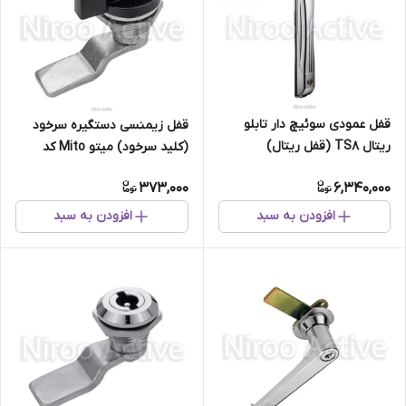
قفل عمودی سوئیچ دار تابلو
قفل زیمنسی دستگیره سرخود
ریتال TS8 (قفل ریتال)
(کلید سرخود) میتو Mito کد
650000
373,000
6,340,000
افزودن به سبد
افزودن به سبد