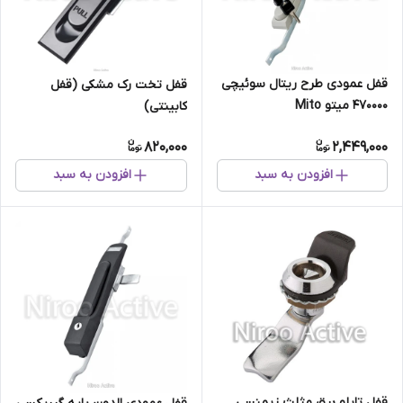
قفل عمودی طرح ریتال سوئیچی
قفل تخت رک مشکی (قفل
470000 میتو Mito
کابینتی)
820,000
2,449,000
افزودن به سبد
افزودن به سبد
قفل تابلو برق مثلث زیمنسی