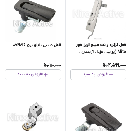
قفل کرکره وانت میتو آویز خور
قفل دستی تابلو برق ۰۷۲MD
Mito (پراید ، مزدا ، آریسان ،
پیکان)
110,000
4,599,000
افزودن به سبد
افزودن به سبد