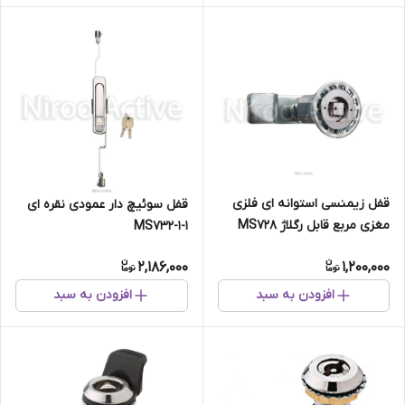
قفل زیمنسی استوانه ای فلزی
قفل سوئیچ دار عمودی نقره ای
مغزی مربع قابل رگلاژ MS728
MS732-1-1
2,186,000
1,200,000
افزودن به سبد
افزودن به سبد