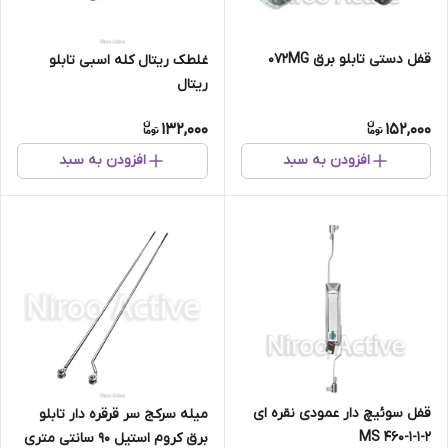
قفل دستی تابلو برق ۰۷۲MG
غلطک ریتال کله اسبی تابلو
ریتال
132,000
152,000
افزودن به سبد
افزودن به سبد
قفل سوئیچ دار عمودی نقره ای
میله سرکج سر قرقره دار تابلو
MS ۴۶۰-۱-۱-۲
برق کروم استیل ۹۰ سانتی متری