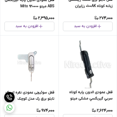
قفل عمودی الدون پایه گیربکسی
زبانه کوتاه ۰۱۰۰AK رزایران
ABS میتو Mito 920000
2,395,000
274,000
افزودن به سبد
افزودن به سبد
قفل عمودی الدون پايه كوتاه
قفل سوئیچی عمودی نقره ای رک
سربي گيربگسي مشكی میتو
تابلو برق رک مدل کوچک
Mito
AB۳۰۱-۳-۱
974,000
2,624,000