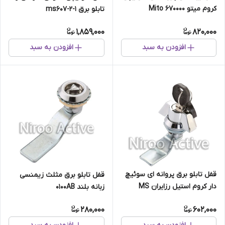
کروم میتو Mito ۶۷۰۰۰۰
تابلو برق ms607-2-1
1,859,000
820,000
افزودن به سبد
افزودن به سبد
قفل تابلو برق پروانه ای سوئیچ
قفل تابلو برق مثلث زيمنسی
دار کروم استیل رزایران MS
زبانه بلند ۰۱۰۰AB
۴۰۸-۱-۱
280,000
602,000