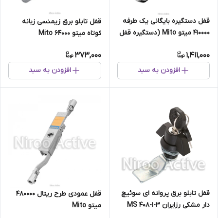
قفل دستگیره بایگانی یک طرفه
قفل تابلو برق زیمنسی زبانه
۴۱۰۰۰۰ میتو Mito (دستگیره قفل
کوتاه میتو Mito 64000
فایل ، کمد)
373,000
1,411,000
افزودن به سبد
افزودن به سبد
قفل تابلو برق پروانه ای سوئیچ
قفل عمودی طرح ریتال 480000
دار مشکی رزایران MS ۴۰۸-۱-۳
میتو Mito