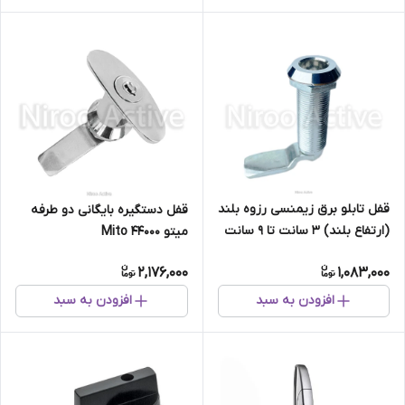
قفل تابلو برق زیمنسی رزوه بلند
قفل دستگیره بایگانی دو طرفه
(ارتفاع بلند) ۳ سانت تا ۹ سانت
میتو Mito 44000
2,176,000
1,083,000
افزودن به سبد
افزودن به سبد