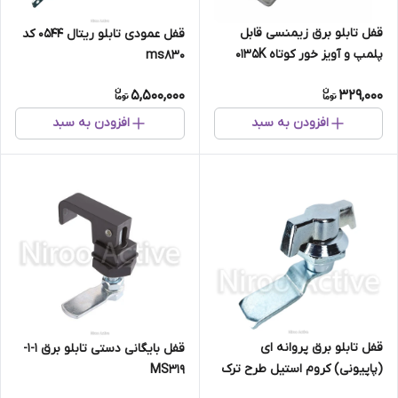
قفل تابلو برق زیمنسی قابل
قفل عمودی تابلو ریتال 0544 کد
پلمپ و آویز خور کوتاه ۰۱۳۵K
ms830
رزایران
5,500,000
329,000
افزودن به سبد
افزودن به سبد
قفل تابلو برق پروانه ای
قفل بایگانی دستی تابلو برق 1-1-
(پاپیونی) کروم استیل طرح ترک
MS319