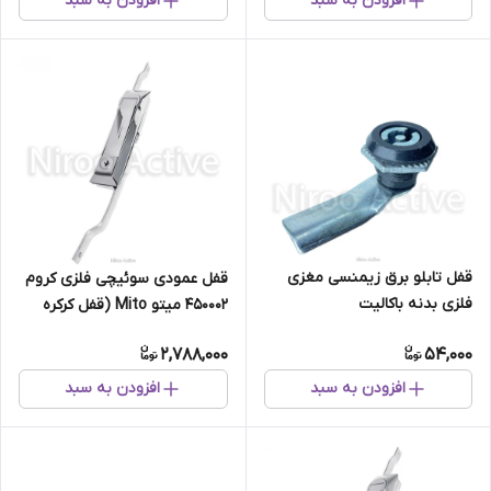
افزودن به سبد
افزودن به سبد
قفل تابلو برق زیمنسی مغزی
قفل عمودی سوئیچی فلزی کروم
فلزی بدنه باکالیت
450002 میتو Mito (قفل کرکره
وانت ، کابین وانت)
2,788,000
54,000
افزودن به سبد
افزودن به سبد