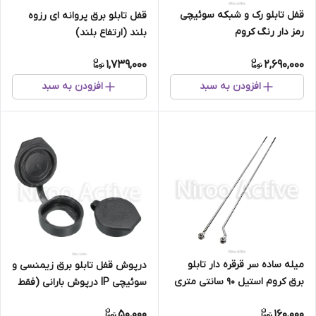
قفل تابلو رک و شبکه سوئیچی
قفل تابلو برق پروانه ای رزوه
رمز دار رنگ کروم
بلند (ارتفاع بلند)
1,739,000
2,690,000
افزودن به سبد
افزودن به سبد
میله ساده سر قرقره دار تابلو
درپوش قفل تابلو برق زیمنسی و
برق کروم استیل ۹۰ سانتی متری
سوئیچی IP درپوش بارانی (فقط
بسته ۱۰۰ عددی)
50,000
160,000