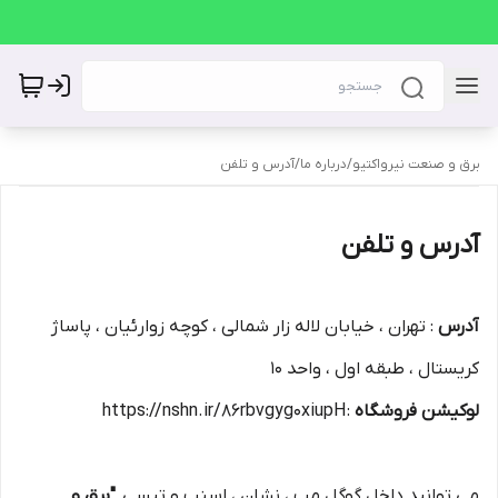
برق و صنعت نیرواکتیو
/
درباره ما
/
آدرس و تلفن
آدرس و تلفن
آدرس
: تهران ، خیابان لاله زار شمالی ، کوچه زوارئیان ، پاساژ
کریستال ، طبقه اول ، واحد 10
لوکیشن فروشگاه
: https://nshn.ir/86rbvgyg0xiupH
می توانید داخل گوگل مپ ، نشان ، اسنپ و تپسی
"برق و