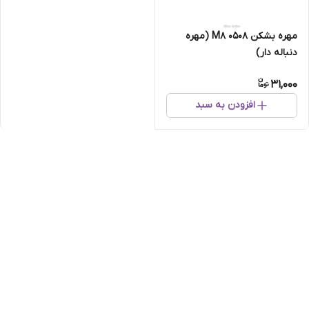
مهره بشکن M8 0508 (مهره
دنباله دار)
31,000
افزودن به سبد