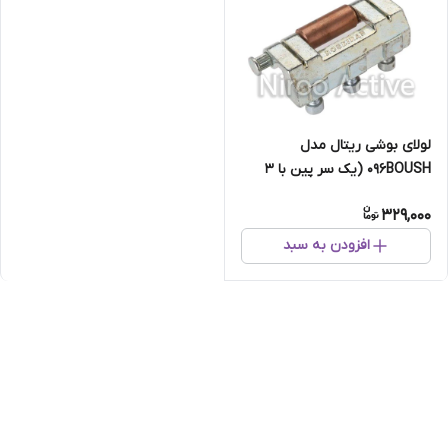
لولای بوشی ریتال مدل
۰۹۶BOUSH (یک سر پین با ۳
پیچ آلنی)
329,000
افزودن به سبد