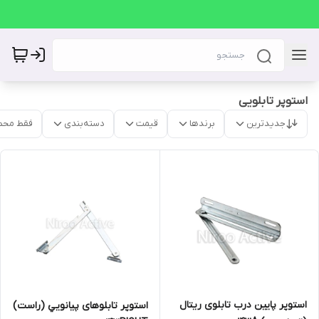
استوپر تابلویی
جدیدترین
برندها
قیمت
دسته‌بندی
فقط محص
استوپر پایین درب تابلوی ریتال
استوپر تابلوهای پيانويي (راست)