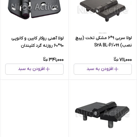
لولا سربی ۹*۶ مشکی تخت (پیچ
لولا آهنی روکار کابین و کانوپی
نصب) ۰۹۹/S۲A BL-P
۹۰*۶۰ روزنه گرد کلیندان
(استاتیک مشکی)
341,000
711,000
افزودن به سبد
افزودن به سبد