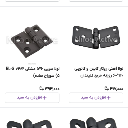
لولا آهنی روکار کابین و کانوپی
لولا سربی ۶*۵ مشکی ۰۹۹/۲ BL-S
۱۲۰*۶۰ روزنه مربع کلیندان
(۵ سوراخ ساده)
(استاتیک مشکی)
394,000
417,000
افزودن به سبد
افزودن به سبد