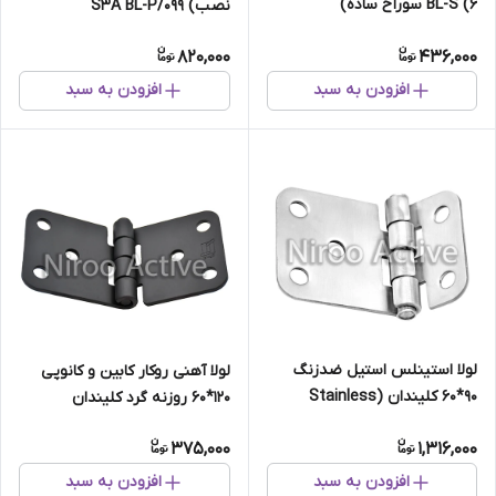
BL-S (۶ سوراخ ساده)
نصب) ۰۹۹/S۳A BL-P
820,000
436,000
افزودن به سبد
افزودن به سبد
لولا استینلس استیل ضدزنگ
لولا آهنی روکار کابین و کانوپی
۹۰*۶۰ کلیندان (Stainless
۱۲۰*۶۰ روزنه گرد کلیندان
Steel)
(استاتیک مشکی)
375,000
1,316,000
افزودن به سبد
افزودن به سبد