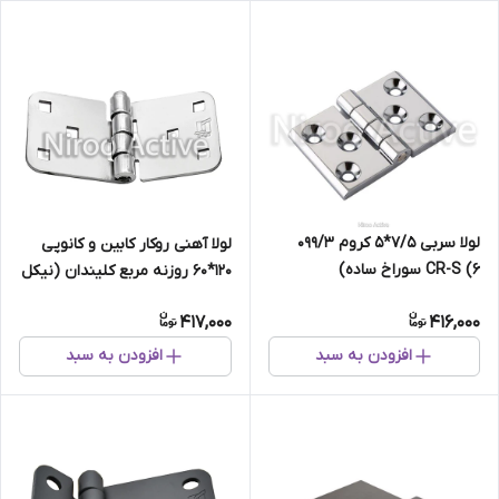
لولا سربی ۷/۵*۵ کروم ۰۹۹/۳
لولا آهنی روکار کابین و کانوپی
CR-S (۶ سوراخ ساده)
۱۲۰*۶۰ روزنه مربع کلیندان (نیکل
کروم)
417,000
416,000
افزودن به سبد
افزودن به سبد