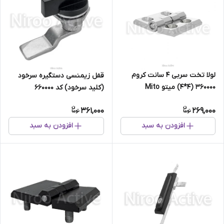
لولا تخت سربی ۴ سانت کروم
قفل زیمنسی دستگیره سرخود
۳۶۰۰۰۰ (۴*۴) میتو Mito
(کلید سرخود) کد 660000
361,000
269,000
افزودن به سبد
افزودن به سبد