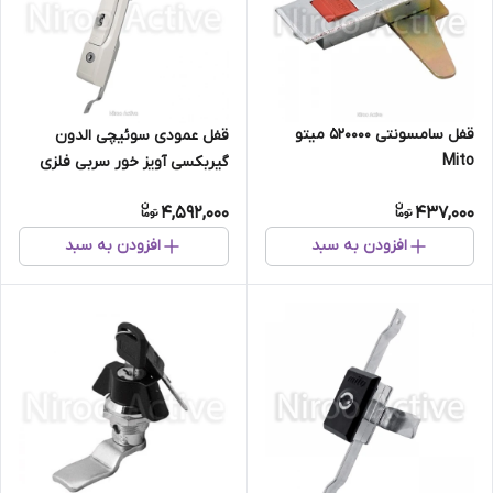
قفل سامسونتی 520000 میتو
قفل عمودی سوئیچی الدون
Mito
گیربکسی آویز خور سربی فلزی
۹۶۲۰۰۰ میتو Mito
4,592,000
437,000
افزودن به سبد
افزودن به سبد