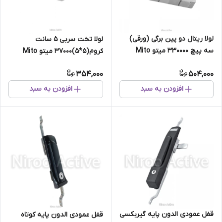
لولا ریتال دو پین برگی (ورقی)
لولا تخت سربی ۵ سانت
سه پیچ ۳۳۰۰۰۰ میتو Mito
کروم(۵*۵)۳۷۰۰۰ میتو Mito
(برگی و بوشی)
354,000
504,000
افزودن به سبد
افزودن به سبد
قفل عمودی الدون پایه گیربکسی
قفل عمودی الدون پايه كوتاه