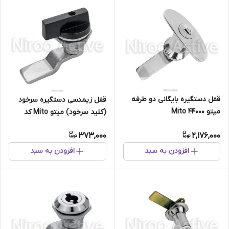
قفل دستگیره بایگانی دو طرفه
قفل زیمنسی دستگیره سرخود
میتو Mito 44000
(کلید سرخود) میتو Mito کد
650000
373,000
2,176,000
افزودن به سبد
افزودن به سبد