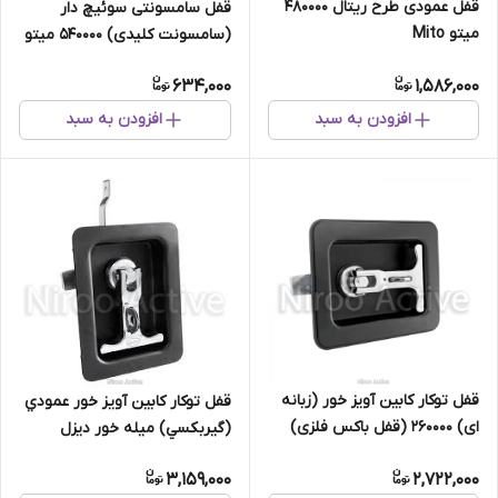
قفل عمودی طرح ریتال 480000
قفل سامسونتی سوئیچ دار
میتو Mito
(سامسونت کلیدی) 540000 میتو
Mito
634,000
1,586,000
افزودن به سبد
افزودن به سبد
قفل توکار کابین آویز خور (زبانه
قفل توكار کابین آويز خور عمودي
ای) 260000 (قفل باکس فلزی)
(گيربكسي) میله خور دیزل
ژنراتور 270000 (قفل باکس فلزی)
3,159,000
2,722,000