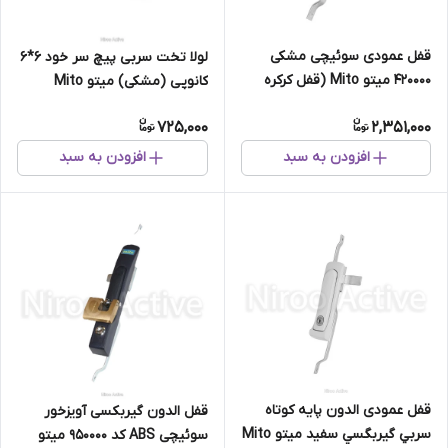
قفل عمودی سوئیچی مشکی
لولا تخت سربی پیچ سر خود ۶*۶
420000 میتو Mito (قفل کرکره
کانوپی (مشکی) میتو Mito
وانت ، کابین وانت)
725,000
2,351,000
افزودن به سبد
افزودن به سبد
قفل عمودی الدون پايه كوتاه
قفل الدون گیربکسی آویزخور
سربي گيربگسي سفید میتو Mito
سوئیچی ABS کد 950000 میتو