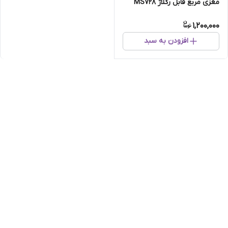
مغزی مربع قابل رگلاژ MS728
1,200,000
افزودن به سبد