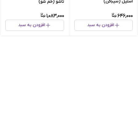
استیل (سیباکن)
تاشو (خم شو)
1,083,000
646,000
افزودن به سبد
افزودن به سبد