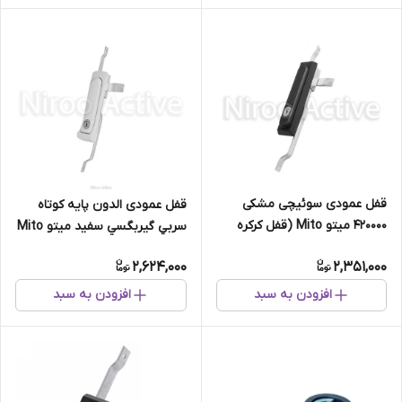
قفل عمودی سوئیچی مشکی
قفل عمودی الدون پايه كوتاه
420000 میتو Mito (قفل کرکره
سربي گيربگسي سفید میتو Mito
وانت ، کابین وانت)
2,624,000
2,351,000
افزودن به سبد
افزودن به سبد