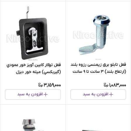
قفل تابلو برق زیمنسی رزوه بلند
قفل توكار کابین آويز خور عمودي
(ارتفاع بلند) ۳ سانت تا ۹ سانت
(گيربكسي) میله خور دیزل
ژنراتور 270000 (قفل باکس فلزی)
3,159,000
1,083,000
افزودن به سبد
افزودن به سبد