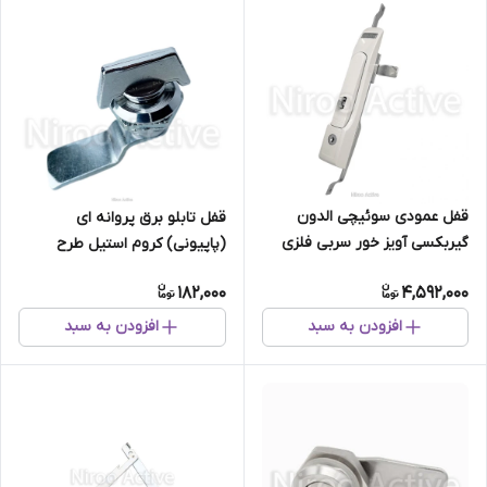
قفل عمودی سوئیچی الدون
قفل تابلو برق پروانه ای
گیربکسی آویز خور سربی فلزی
(پاپیونی) کروم استیل طرح
۹۶۲۰۰۰ میتو Mito
ولومی
182,000
4,592,000
افزودن به سبد
افزودن به سبد