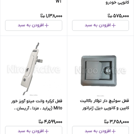
WT
کانوپی خودرو
1,138,000
575,000
افزودن به سبد
افزودن به سبد
قفل سوئیچ دار توکار باکالیت
قفل کرکره وانت میتو آویز خور
کابین و کانوپی دیزل ژنراتور
Mito (پراید ، مزدا ، آریسان ،
پیکان)
4,599,000
3,258,000
افزودن به سبد
افزودن به سبد