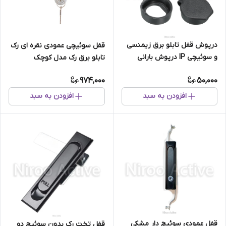
درپوش قفل تابلو برق زیمنسی
قفل سوئیچی عمودی نقره ای رک
و سوئیچی IP درپوش بارانی
تابلو برق رک مدل کوچک
(فقط بسته ۱۰۰ عددی)
AB۳۰۱-۳-۱
974,000
50,000
افزودن به سبد
افزودن به سبد
قفل عمودی سوئیچ دار مشکی
قفل تخت رک بدون سوئیچ دو