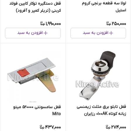
لولا سه قطعه برنجی کروم
قفل دستگیره توکار کابین فولاد
استیل
کربنی (تریلر کمپر و آفرود)
1,990,000
250,000
افزودن به سبد
افزودن به سبد
قفل تابلو برق مثلث زیمنسی
قفل سامسونتی 520000 میتو
زبانه کوتاه ۰۱۰۰AK رزایران
Mito
437,000
274,000