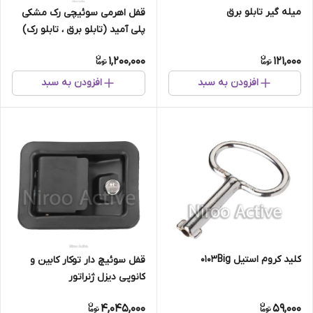
میله گیر تابلو برق
قفل اهرمی سوئیچی رک مشکی
پلی آمید (تابلو برق ، تابلو رک)
1,200,000
121,000
افزودن به سبد
افزودن به سبد
کلید کروم استیل ۰۱۰۳Big
قفل سوئیچ دار توکار کابین و
کانوپی دیزل ژنراتور
4,045,000
59,000