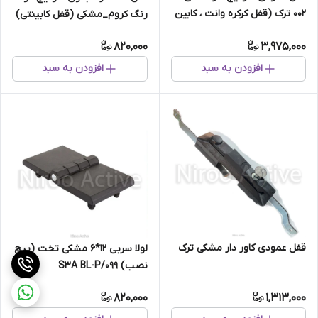
۰۰۲ ترک (قفل کرکره وانت ، کابین
رنگ کروم_مشکی (قفل کابینتی)
وانت)
820,000
3,975,000
افزودن به سبد
افزودن به سبد
قفل عمودی کاور دار مشکی ترک
لولا سربی ۱۲*۶ مشکی تخت (پیچ
نصب) ۰۹۹/S۳A BL-P
820,000
1,313,000