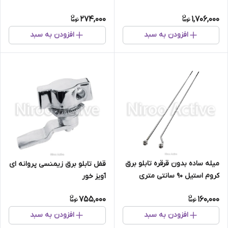
سلول مدل ۰۴۰۹۲PG
274,000
1,706,000
افزودن به سبد
افزودن به سبد
میله ساده بدون قرقره تابلو برق
قفل تابلو برق زیمنسی پروانه ای
کروم استیل ۹۰ سانتی متری
آویز خور
(قابلیت نصب غلطک ریتال)
755,000
160,000
افزودن به سبد
افزودن به سبد