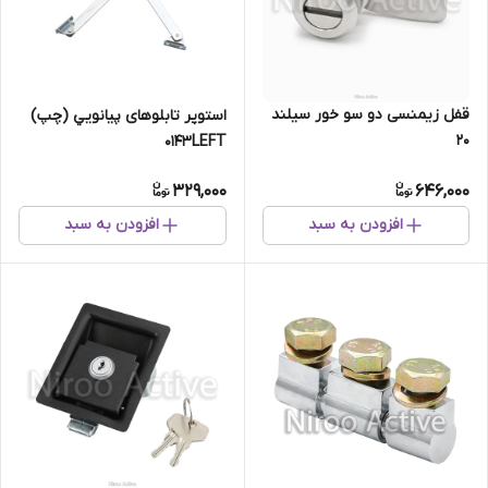
قفل زیمنسی دو سو خور سیلند
استوپر تابلوهای پيانويي (چپ)
۲۰
۰۱۴۳LEFT
329,000
646,000
افزودن به سبد
افزودن به سبد