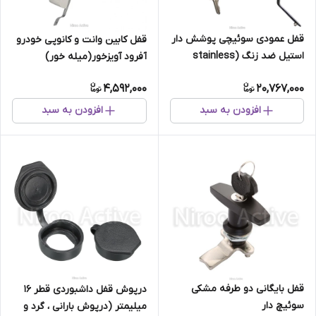
قفل عمودی سوئیچی پوشش دار
قفل کابین وانت و کانوپی خودرو
استیل ضد زنگ (stainless
آفرود آویزخور(میله خور)
steel)
4,592,000
20,767,000
افزودن به سبد
افزودن به سبد
قفل بایگانی دو طرفه مشکی
درپوش قفل داشبوردی قطر 16
سوئیچ دار
میلیمتر (درپوش بارانی ، گرد و