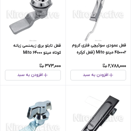
قفل عمودی سوئیچی فلزی کروم
قفل تابلو برق زیمنسی زبانه
450002 میتو Mito (قفل کرکره
کوتاه میتو Mito 64000
وانت ، کابین وانت)
373,000
2,788,000
افزودن به سبد
افزودن به سبد