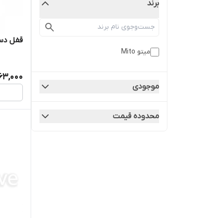
برند
قفل دست
میتو Mito
63,000
موجودی
محدوده قیمت