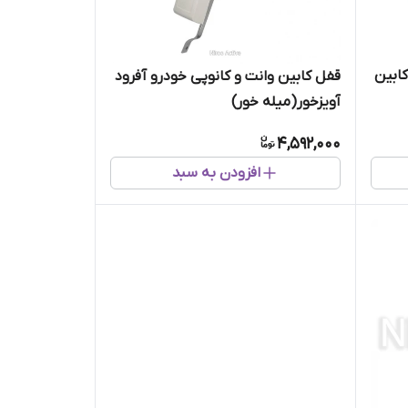
کابین
قفل کابین وانت و کانوپی خودرو آفرود
آویزخور(میله خور)
4,592,000
افزودن به سبد