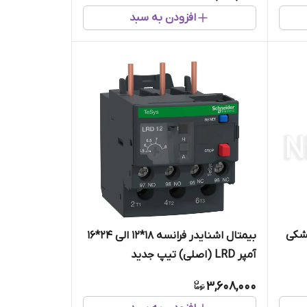
افزودن به سبد
شکی
بیمتال اشنایدر فرانسه 18*12 الی 24*16
آمپر LRD (اصلی) تیپ جدید
3,608,000