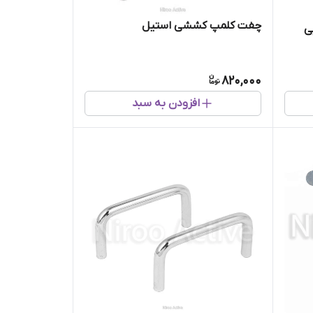
چفت کلمپ کششی استیل
ی
820,000
افزودن به سبد