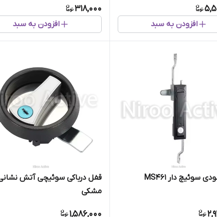
318,000
5,5
افزودن به سبد
افزودن به سبد
ی سوئیچ دار MS461
قفل درباکی سوئیچی آتش نشانی
مشکی
1,586,000
2,