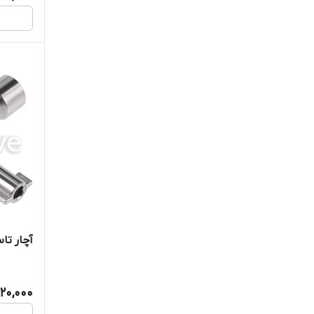
آچار تاسیس
920,000