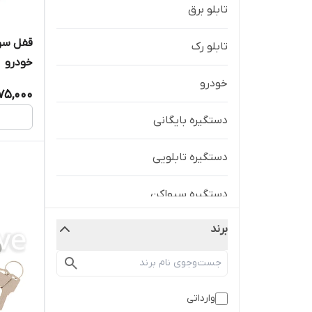
تابلو برق
قفل سوئ
تابلو رک
خودرو
خودرو
75,000
دستگیره بایگانی
دستگیره تابلویی
دستگیره سیواکن
برند
شینه مینیاتوری
صنعتی
وارداتی
قفل آمبولانسی