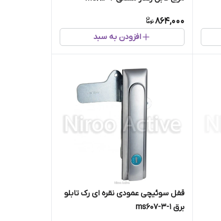
864,000
افزودن به سبد
قفل سوئیچی عمودی نقره ای رک تابلو
برق ms607-3-1