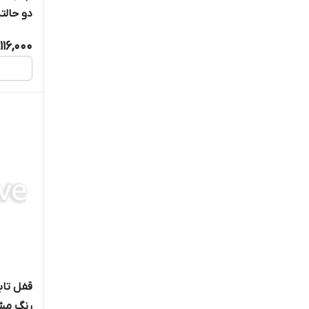
دو حالت
لولا تابلویی
,116,000
رنگ مش