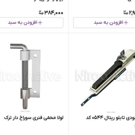
384,000
2,
افزودن به سبد
افزودن به سبد
قفل عمودی تابلو ریتال 0544 کد
لولا مخفی فنری سوراخ دار ترک