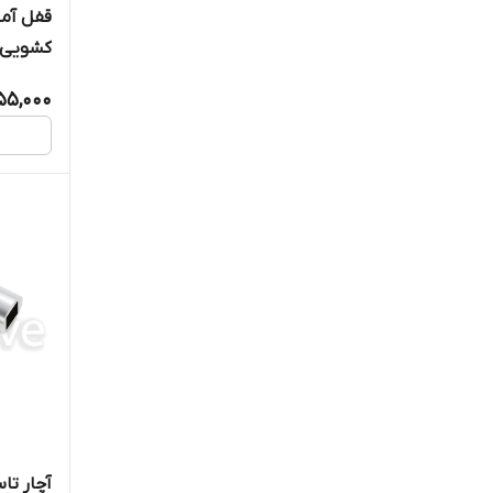
قفل آمب
کانوپی
کشویی)
کانوپی دیزل ژنراتور
55,000
کلمپ کششی
کلید تابلویی
کلید قفل تابلو برق
لولا استینلس استیل
لولا مخفی فنری
یراق آلات تابلو برق
قفل تابلویی