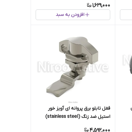
1,629,000
افزودن به سبد
قفل تابلو برق پروانه ای آویز خور
استیل ضد زنگ (stainless steel)
4,592,000