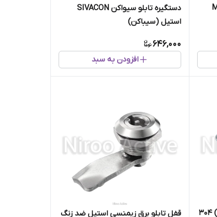
دستگیره تابلو سیواکن SIVACON
استیل (سیباکن)
646,000
افزودن به سبد
لولا استیل 6*9 وارداتی (ورق 3.5) 304
قفل تابلو برق زیمنسی استیل ضد زنگ