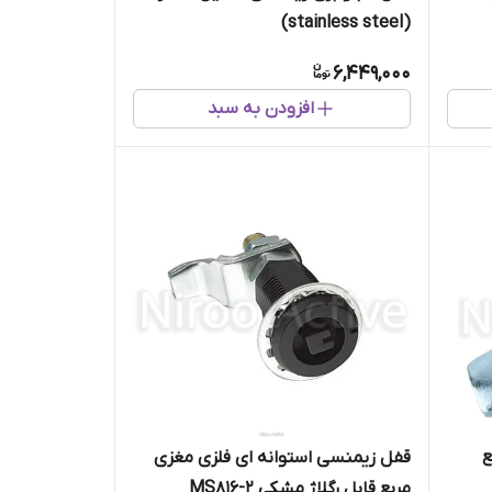
(stainless steel)
6,449,000
افزودن به سبد
ع
قفل زیمنسی استوانه ای فلزی مغزی
مربع قابل رگلاژ مشکی MS816-2