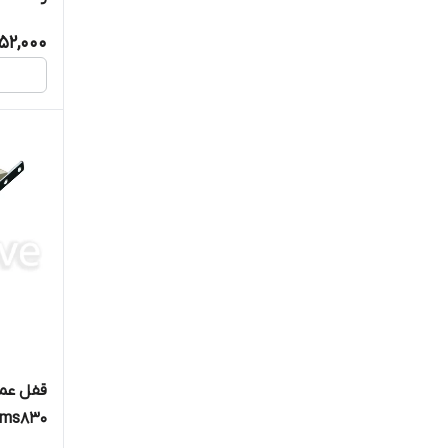
952,000
ms830