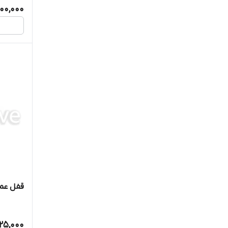
00,000
قفل عمود
925,000