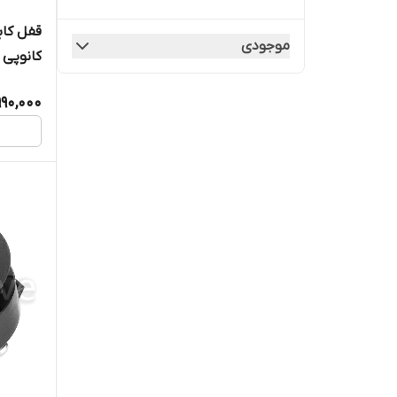
قفل کا
قفل استینلس استیل
موجودی
کانوپی د
قفل بایگانی
990,000
قفل دستی
قفل رک
قفل سیواکن
قفل کابین هواساز
قفل کانوپی
قفل کمپرسور