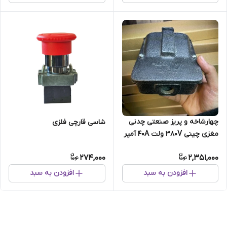
چهارشاخه و پریز صنعتی چدنی
شاسی قارچی فلزی
مغزی چینی 380V ولت 40A آمپر
(سیار)مادگی
274,000
2,351,000
افزودن به سبد
افزودن به سبد