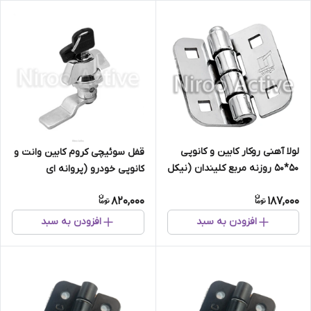
لولا آهنی روکار کابین و کانوپی
قفل سوئیچی کروم کابین وانت و
۵۰*۵۰ روزنه مربع کلیندان (نیکل
کانوپی خودرو (پروانه ای
کروم)
سوئیچی)
820,000
187,000
افزودن به سبد
افزودن به سبد