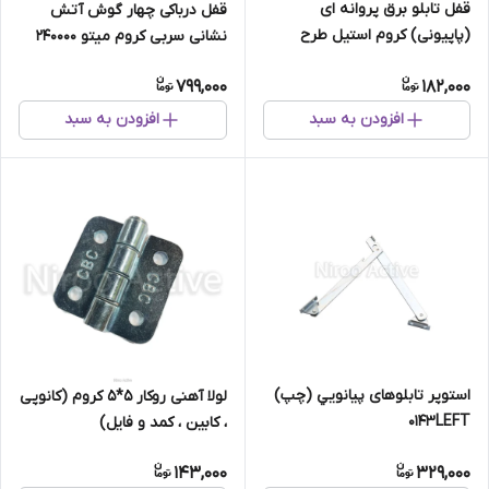
قفل تابلو برق پروانه ای
قفل درباکی چهار گوش آتش
(پاپیونی) کروم استیل طرح
نشانی سربی کروم میتو ۲۴۰۰۰۰
ولومی
799,000
182,000
افزودن به سبد
افزودن به سبد
استوپر تابلوهای پيانويي (چپ)
لولا آهنی روکار 5*5 کروم (کانوپی
۰۱۴۳LEFT
، کابین ، کمد و فایل)
143,000
329,000