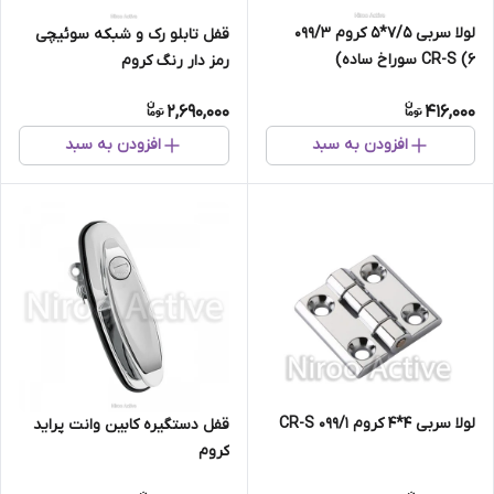
لولا سربی ۷/۵*۵ کروم ۰۹۹/۳
قفل تابلو رک و شبکه سوئیچی
CR-S (۶ سوراخ ساده)
رمز دار رنگ کروم
2,690,000
416,000
افزودن به سبد
افزودن به سبد
لولا سربی ۴*۴ کروم ۰۹۹/۱ CR-S
قفل دستگیره کابین وانت پراید
کروم