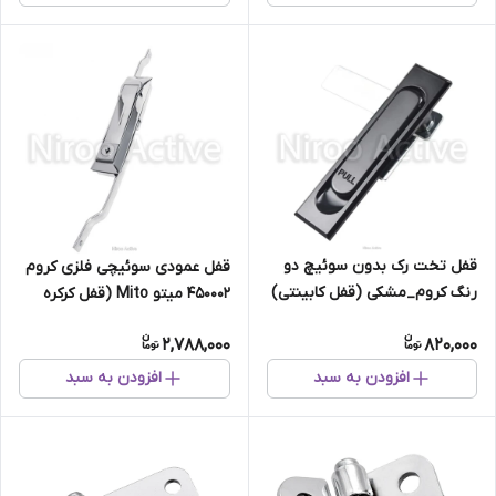
قفل تخت رک بدون سوئیچ دو
قفل عمودی سوئیچی فلزی کروم
رنگ کروم_مشکی (قفل کابینتی)
450002 میتو Mito (قفل کرکره
وانت ، کابین وانت)
2,788,000
820,000
افزودن به سبد
افزودن به سبد