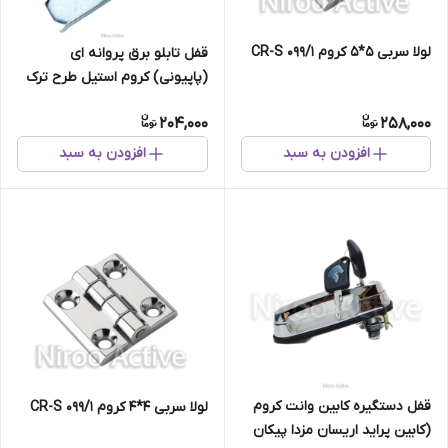
لولا سربی ۵*۵ کروم ۰۹۹/۱ CR-S
قفل تابلو برق پروانه ای
(پاپیونی) کروم استیل طرح ترک
204,000
258,000
افزودن به سبد
افزودن به سبد
قفل دستگیره کابین وانت کروم
لولا سربی ۴*۴ کروم ۰۹۹/۱ CR-S
(کابین پراید اریسان مزدا پیکان