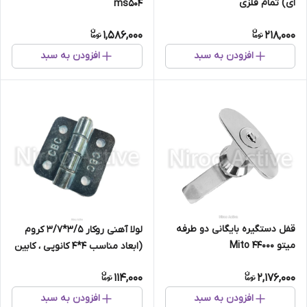
ای) تمام فلزی
ms504
1,586,000
218,000
افزودن به سبد
افزودن به سبد
قفل دستگیره بایگانی دو طرفه
لولا آهنی روکار 3/5*3/7 کروم
میتو Mito 44000
(ابعاد مناسب 4*4 کانوپی ، کابین
، کمد و فایل)
114,000
2,176,000
افزودن به سبد
افزودن به سبد