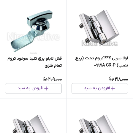
لولا سربی ۴*۴ کروم تخت (پیچ
قفل تابلو برق کلید سرخود کروم
نصب) ۰۹۹/۱A CR-P
تمام فلزی
209,000
218,000
افزودن به سبد
افزودن به سبد