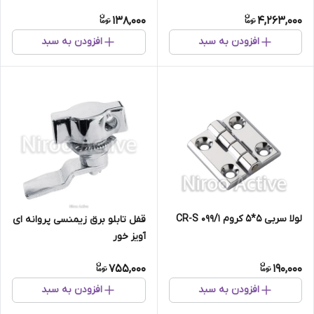
وانت)
138,000
4,263,000
افزودن به سبد
افزودن به سبد
لولا سربی ۵*۵ کروم ۰۹۹/۱ CR-S
قفل تابلو برق زیمنسی پروانه ای
آویز خور
755,000
190,000
افزودن به سبد
افزودن به سبد