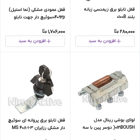
قفل تابلو برق زیمنسی زبانه
قفل عمودی مشکی (نما استیل)
بلند ۰۱۰۰B
۰۴۰۹۲pسوئیچ دار جهت تابلو
سلول
1,706,000
280,000
افزودن به سبد
افزودن به سبد
لولای بوشی ریتال مدل
قفل تابلو برق پروانه ای سوئیچ
۰۱۲۱BOUSH( دوسر پین با سه
دار مشکی رزایران MS ۴۰۸-۱-۳
پیچ النی)