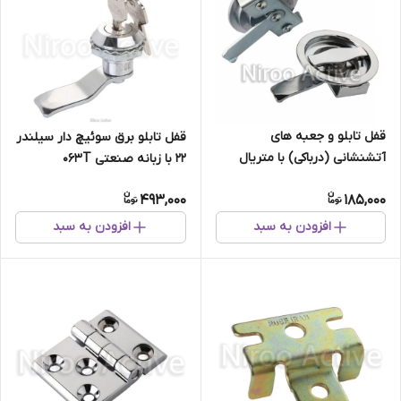
قفل تابلو و جعبه های
قفل تابلو برق سوئیچ دار سیلندر
آتشنشانی (درباکی) با متریال
۲۲ با زبانه صنعتی ۰۶۳T
ABS کد ۰۹
493,000
185,000
افزودن به سبد
افزودن به سبد