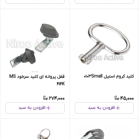
کلید کروم استیل ۰۱۰۳Small
قفل پروانه ای کلید سرخود MS
414K
274,000
45,000
افزودن به سبد
افزودن به سبد