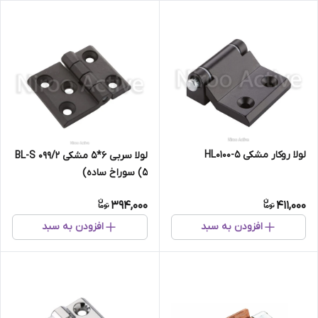
لولا روکار مشکی HL0100-5
لولا سربی ۶*۵ مشکی ۰۹۹/۲ BL-S
(۵ سوراخ ساده)
394,000
411,000
افزودن به سبد
افزودن به سبد