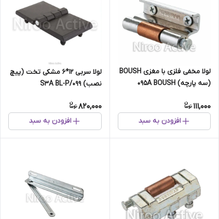
لولا مخفی فلزی با مغزی BOUSH
لولا سربی ۱۲*۶ مشکی تخت (پیچ
(سه پارچه) ۰۹۵A BOUSH
نصب) ۰۹۹/S۳A BL-P
820,000
111,000
افزودن به سبد
افزودن به سبد