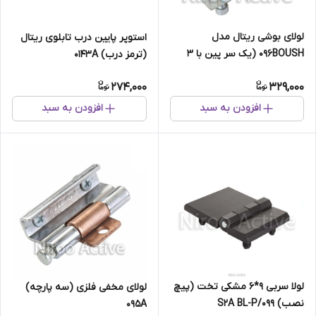
لولای بوشی ریتال مدل
استوپر پایین درب تابلوی ریتال
۰۹۶BOUSH (یک سر پین با ۳
(ترمز درب) ۰۱۴۳A
پیچ آلنی)
274,000
329,000
افزودن به سبد
افزودن به سبد
لولا سربی ۹*۶ مشکی تخت (پیچ
لولای مخفی فلزی (سه پارچه)
نصب) ۰۹۹/S۲A BL-P
۰۹۵A