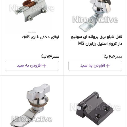
قفل تابلو برق پروانه ای سوئیچ
لولای مخفی فلزی 095B
دار کروم استیل رزایران MS
۴۰۸-۱-۱
73,000
602,000
افزودن به سبد
افزودن به سبد