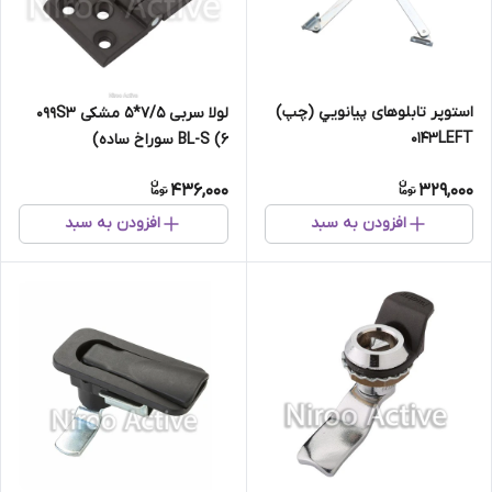
استوپر تابلوهای پيانويي (چپ)
لولا سربی ۷/۵*۵ مشکی ۰۹۹S۳
۰۱۴۳LEFT
BL-S (۶ سوراخ ساده)
436,000
329,000
افزودن به سبد
افزودن به سبد