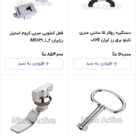
دستگیره روکار ۱۵ سانتی متری
قفل کشویی سربی کروم استیل
تابلو برق رز ایران ۰۸۶B
رزایران MS۷۳۱_۱_۲
854,000
160,000
افزودن به سبد
افزودن به سبد