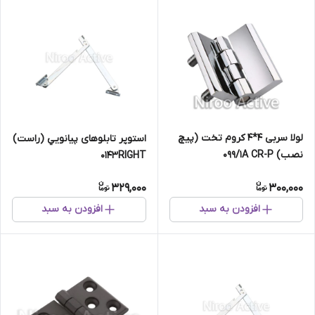
لولا سربی ۴*۴ کروم تخت (پیچ
استوپر تابلوهای پيانويي (راست)
نصب) ۰۹۹/۱A CR-P
۰۱۴۳RIGHT
329,000
300,000
افزودن به سبد
افزودن به سبد