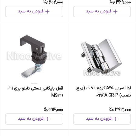
602,000
329,000
افزودن به سبد
افزودن به سبد
لولا سربی ۵*۵ کروم تخت (پیچ
قفل بایگانی دستی تابلو برق 1-1-
نصب) ۰۹۹/۱A CR-P
MS319
214,000
393,000
افزودن به سبد
افزودن به سبد