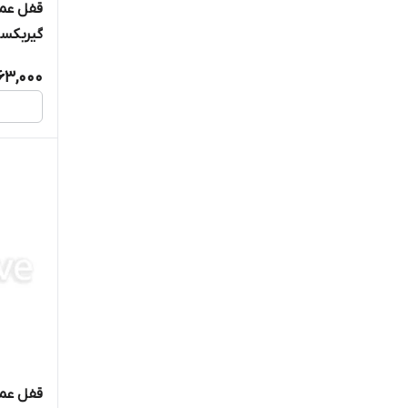
قفل عم
گیربکسی ۹۶۰۰۰۰ میت
63,000
قفل عمو