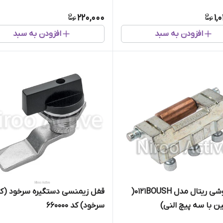
220,000
1,
افزودن به سبد
افزودن به سبد
لولای بوشی ریتال مدل ۰۱۲۱BOUSH(
قفل زیمنسی دستگیره سرخود (کل
ن با سه پیچ النی)
سرخود) کد 660000