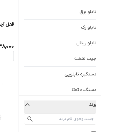
تابلو برق
قفل آچاری 
تابلو رک
تابلو ریتال
138,000
جیب نقشه
دستگیره تابلویی
دستگیره توکار
برند
شینه مینیاتوری
فیلتر تابلو برق