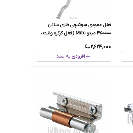
قفل عمودی سوئیچی فلزی ساتن
450000 میتو Mito (قفل کرکره وانت ،
کابین وانت)
2,624,000
افزودن به سبد