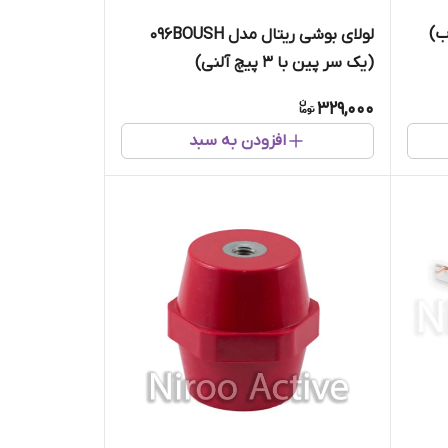
ب)
لولای بوشی ریتال مدل ۰۹۶BOUSH
(یک سر پین با ۳ پیچ آلنی)
329,000
افزودن به سبد