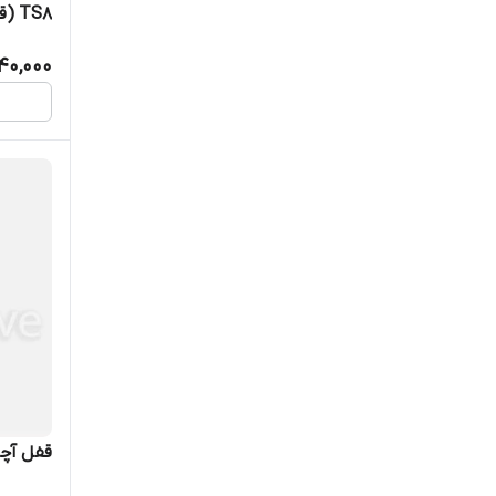
TS8 (قفل ریتال)
40,000
قفل آچار