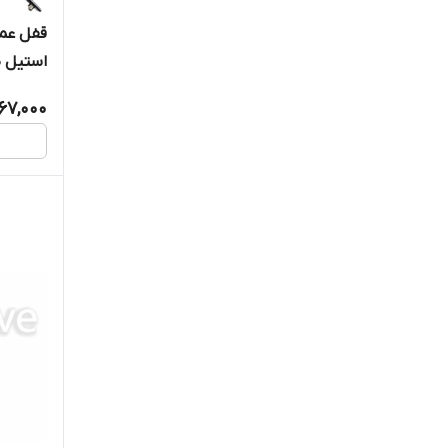
قفل عم
لولا سه قطعه
استیل ضد زنگ 
لولا مخفی
67,000
متعلقات تابلو ریتال
یراق آلات تابلو برق
قفل تابلویی
لولا تابلویی