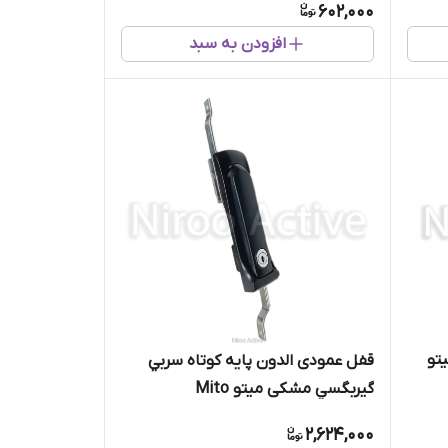
602,000
افزودن به سبد
 ریتال 480000 میتو
قفل عمودی الدون پايه كوتاه سربي
گيربگسي مشكی میتو Mito
2,624,000