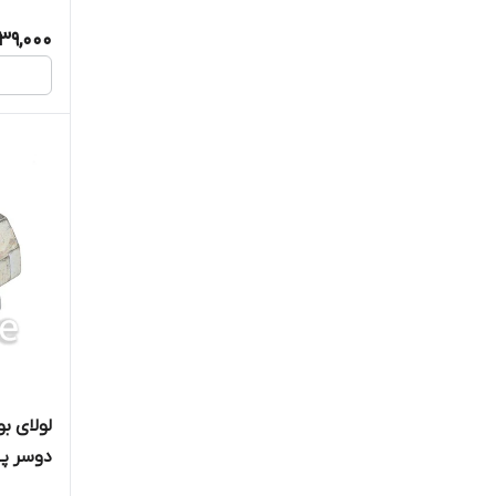
039,000
دوسر پی