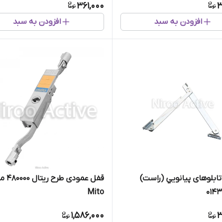
361,000
3
افزودن به سبد
افزودن به سبد
تابلوهای پيانويي (راست)
قفل عمودی طرح
Mito
1,586,000
3