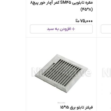
مقره تابلویی SM45 کمر آچار خور پیچ8
(8*45)
75,000
افزودن به سبد
فیلتر تابلو برق ۱۵*۱۵