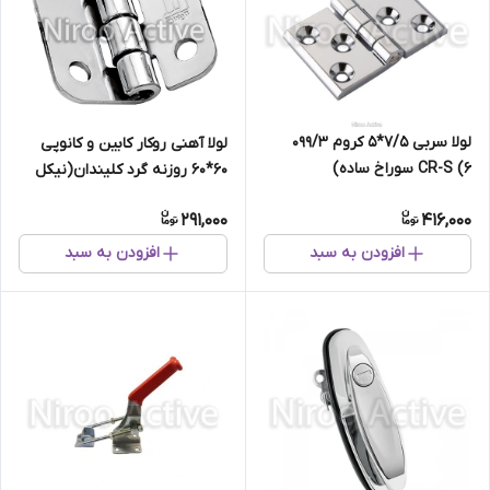
لولا سربی ۷/۵*۵ کروم ۰۹۹/۳
لولا آهنی روکار کابین و کانوپی
CR-S (۶ سوراخ ساده)
۶۰*۶۰ روزنه گرد کلیندان(نیکل
کروم)
291,000
416,000
افزودن به سبد
افزودن به سبد