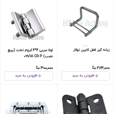
زبانه گیر قفل کابین توکار
لولا سربی ۴*۴ کروم تخت (پیچ
نصب) ۰۹۹/۱A CR-P
300,000
274,000
افزودن به سبد
افزودن به سبد