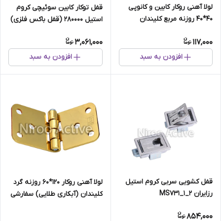
لولا آهنی روکار کابین و کانوپی
قفل توکار کابین سوئیچی کروم
۴۰*۴۰ روزنه مربع کلیندان
استیل 280000 (قفل باکس فلزی)
(گالوانیزه) سفارشی
3,061,000
117,000
افزودن به سبد
افزودن به سبد
قفل کشویی سربی کروم استیل
لولا آهنی روکار ۱۲۰*۶۰ روزنه گرد
رزایران MS۷۳۱_۱_۲
کلیندان (آبکاری طلایی) سفارشی
(فروش فقط کارتنی)
854,000