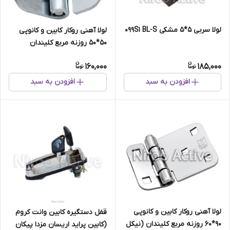
لولا سربی ۵*۵ مشکی ۰۹۹S۱ BL-S
لولا آهنی روکار کابین و کانوپی
۵۰*۵۰ روزنه مربع کلیندان
(گالوانیزه) سفارشی
160,000
185,000
افزودن به سبد
افزودن به سبد
لولا آهنی روکار کابین و کانوپی
قفل دستگیره کابین وانت کروم
۹۰*۶۰ روزنه مربع کلیندان (نیکل
(کابین پراید اریسان مزدا پیکان