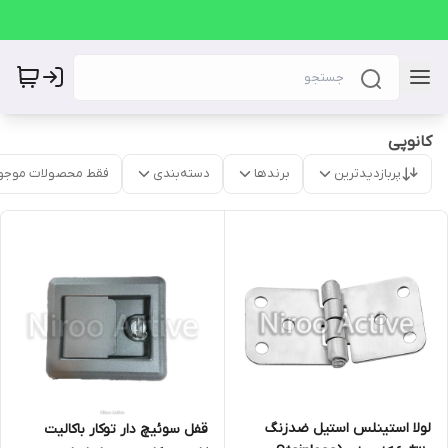
کانوپی
پربازدیدترین
برندها
دسته‌بندی
فقط محصولات موجو
لولا استینلس استیل ضدزنگ
قفل سوئیچ دار توکار باکالیت