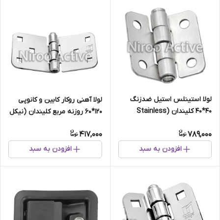
لولا استینلس استیل ضدزنگ
لولا آهنی روکار کابین و کانوپی
40*40 کلیندان (Stainless
۱۲۰*۶۰ روزنه مربع کلیندان (نیکل
Steel)
کروم)
417,000
789,000
افزودن به سبد
افزودن به سبد