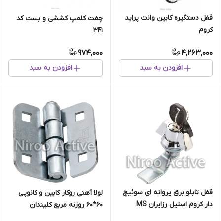
قفل دستگیره کابین وانت پراید
چفت کلمپ کششی و بست کد
کروم
۳۴۱
974,000
4,263,000
افزودن به سبد
افزودن به سبد
قفل تابلو برق پروانه ای سوئیچ
لولا آهنی روکار کابین و کانوپی
دار کروم استیل رزایران MS
۶۰*۶۰ روزنه مربع کلیندان
۴۰۸-۱-۱
(گالوانیزه) سفارشی