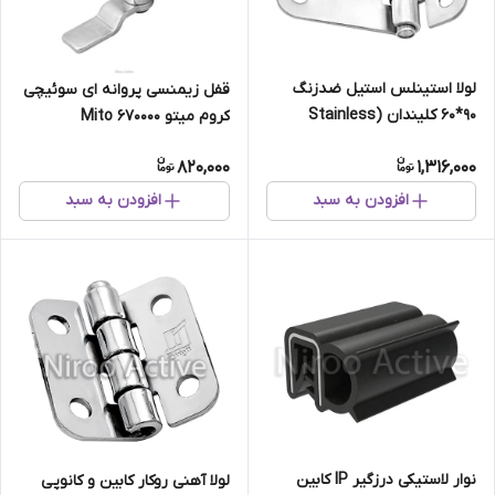
لولا استینلس استیل ضدزنگ
قفل زیمنسی پروانه ای سوئیچی
۹۰*۶۰ کلیندان (Stainless
کروم میتو Mito ۶۷۰۰۰۰
Steel)
820,000
1,316,000
افزودن به سبد
افزودن به سبد
نوار لاستیکی درزگیر IP کابین
لولا آهنی روکار کابین و کانوپی