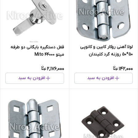
لولا آهنی روکار کابین و کانوپی
قفل دستگیره بایگانی دو طرفه
۵۰*۵۰ روزنه گرد کلیندان
میتو Mito 44000
(گالوانیزه) سفارشی
2,176,000
142,000
افزودن به سبد
افزودن به سبد