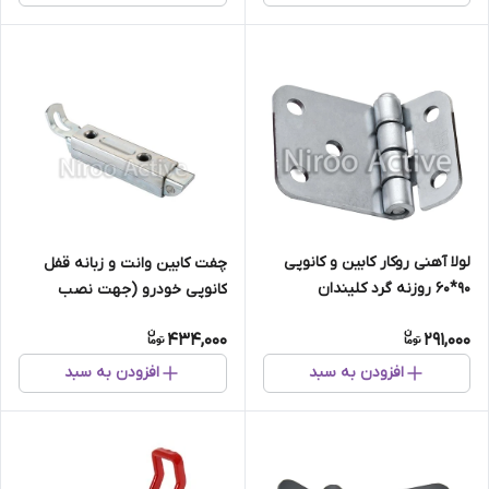
لولا آهنی روکار کابین و کانوپی
چفت کابین وانت و زبانه قفل
۹۰*۶۰ روزنه گرد کلیندان
کانوپی خودرو (جهت نصب
(گالوانیزه)
تسمه قفل کابین وانت و کانوپی)
434,000
291,000
افزودن به سبد
افزودن به سبد