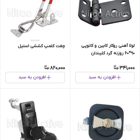
لولا آهنی روکار کابین و کانوپی
چفت کلمپ کششی استیل
۹۰*۶۰ روزنه گرد کلیندان
(استاتیک مشکی)
820,000
341,000
افزودن به سبد
افزودن به سبد