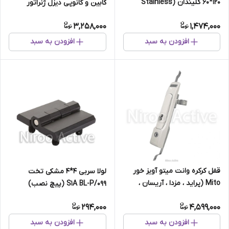
۱۲۰*۶۰ کلیندان (Stainless
کابین و کانوپی دیزل ژنراتور
Steel)
3,258,000
1,474,000
افزودن به سبد
افزودن به سبد
قفل کرکره وانت میتو آویز خور
لولا سربی ۴*۴ مشکی تخت
Mito (پراید ، مزدا ، آریسان ،
۰۹۹/S۱A BL-P (پیچ نصب)
پیکان)
294,000
4,599,000
افزودن به سبد
افزودن به سبد