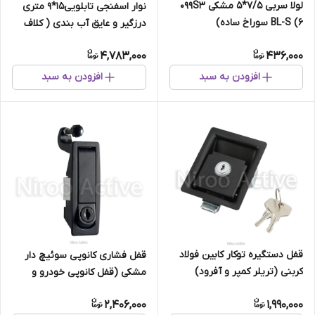
لولا سربی ۷/۵*۵ مشکی ۰۹۹S۳
نوار اسفنجی تابلویی۱۵*۹ متری
BL-S (۶ سوراخ ساده)
درزگیر و عایق آب بندی ( کلاف
۲۵ متری)
4,783,000
436,000
افزودن به سبد
افزودن به سبد
قفل دستگیره توکار کابین فولاد
قفل فشاری کانوپی سوئیچ دار
کربنی (تریلر کمپر و آفرود)
مشکی (قفل کانوپی خودرو و
آفرود)
2,406,000
1,990,000