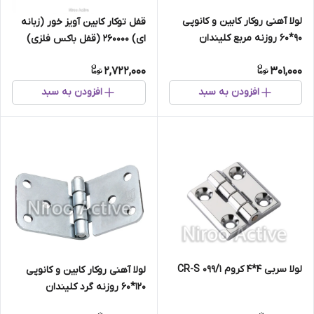
لولا آهنی روکار کابین و کانوپی
قفل توکار کابین آویز خور (زبانه
۹۰*۶۰ روزنه مربع کلیندان
ای) 260000 (قفل باکس فلزی)
(گالوانیزه) سفارشی
2,722,000
301,000
افزودن به سبد
افزودن به سبد
لولا سربی ۴*۴ کروم ۰۹۹/۱ CR-S
لولا آهنی روکار کابین و کانوپی
۱۲۰*۶۰ روزنه گرد کلیندان
(گالوانیزه)