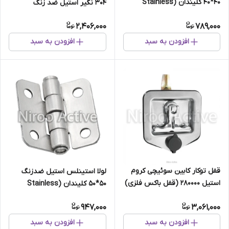
40*40 کلیندان (Stainless
304 نگیر استیل ضد زنگ
Steel)
2,406,000
789,000
افزودن به سبد
افزودن به سبد
قفل توکار کابین سوئیچی کروم
لولا استینلس استیل ضدزنگ
استیل 280000 (قفل باکس فلزی)
۵۰*۵۰ کلیندان (Stainless
Steel)
947,000
3,061,000
افزودن به سبد
افزودن به سبد