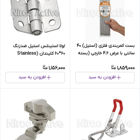
بست کمربندی فلزی (استیل) 40
لولا استینلس استیل ضدزنگ
سانتی با عرض 4.6 خارجی (بسته
۶۰*۶۰ کلیندان (Stainless
100 عددی)
Steel)
1,156,000
1,859,000
افزودن به سبد
افزودن به سبد