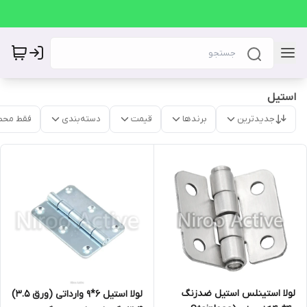
استیل
جدیدترین
برندها
قیمت
دسته‌بندی
فقط محص
لولا استینلس استیل ضدزنگ
لولا استیل 6*9 وارداتی (ورق 3.5)