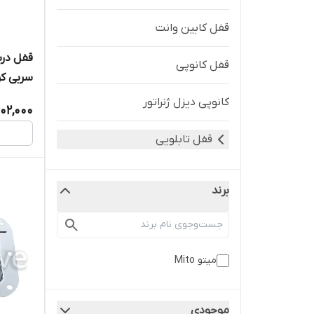
قفل کابین وانت
قفل کانوپی
سربی کر
کانوپی دیزل ژنراتور
02,000
قفل تابلویی
برند
میتو Mito
موجودی