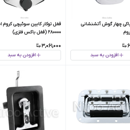
قفل درباکی چهار گوش آتشنشانی
قفل توکار کابین سوئیچی کروم ا
وم
280000 (قفل باکس فلزی)
3,061,000
6
افزودن به سبد
افزودن به سبد