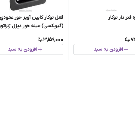
فنر دار توکار
قفل توكار کابین آويز خور عمودي
(گيربكسي) میله خور دیزل ژنراتور
270000 (قفل باکس فلزی)
3,159,000
7
افزودن به سبد
افزودن به سبد