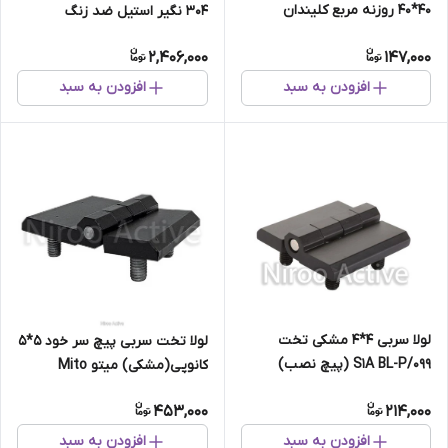
۴۰*۴۰ روزنه مربع کلیندان
304 نگیر استیل ضد زنگ
(استاتیک مشکی)
2,406,000
147,000
افزودن به سبد
افزودن به سبد
لولا سربی ۴*۴ مشکی تخت
لولا تخت سربی پیچ سر خود ۵*۵
۰۹۹/S۱A BL-P (پیچ نصب)
کانوپی(مشکی) میتو Mito
453,000
214,000
افزودن به سبد
افزودن به سبد