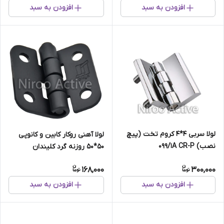
افزودن به سبد
افزودن به سبد
لولا سربی ۴*۴ کروم تخت (پیچ
لولا آهنی روکار کابین و کانوپی
نصب) ۰۹۹/۱A CR-P
۵۰*۵۰ روزنه گرد کلیندان
(استاتیک مشکی)
168,000
300,000
افزودن به سبد
افزودن به سبد