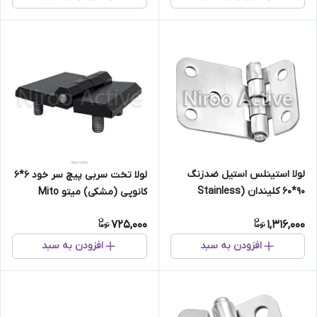
لولا استینلس استیل ضدزنگ
لولا تخت سربی پیچ سر خود ۶*۶
۹۰*۶۰ کلیندان (Stainless
کانوپی (مشکی) میتو Mito
Steel)
725,000
1,316,000
افزودن به سبد
افزودن به سبد