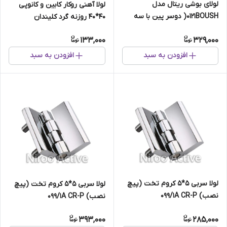
لولای بوشی ریتال مدل
لولا آهنی روکار کابین و کانوپی
۰۱۲۱BOUSH( دوسر پین با سه
۴۰*۴۰ روزنه گرد کلیندان
پیچ النی)
(استاتیک مشکی)
133,000
329,000
افزودن به سبد
افزودن به سبد
لولا سربی ۵*۵ کروم تخت (پیچ
لولا سربی ۵*۵ کروم تخت (پیچ
نصب) ۰۹۹/۱A CR-P
نصب) ۰۹۹/۱A CR-P
393,000
285,000