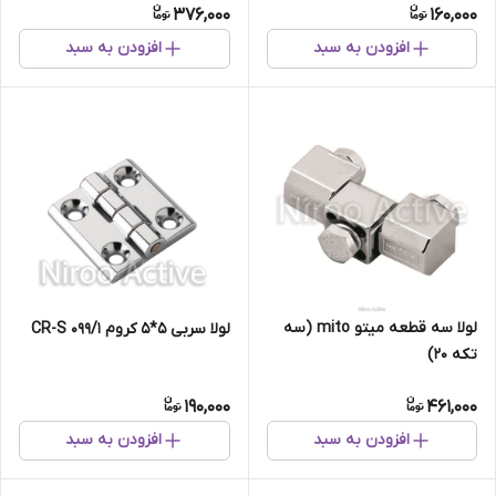
376,000
160,000
افزودن به سبد
افزودن به سبد
لولا سه قطعه میتو mito (سه
لولا سربی ۵*۵ کروم ۰۹۹/۱ CR-S
تکه 20)
190,000
461,000
افزودن به سبد
افزودن به سبد