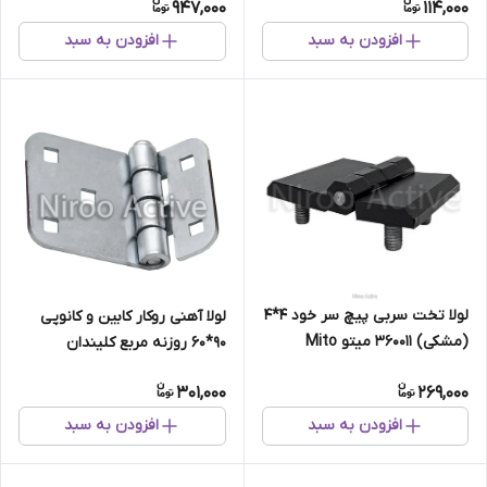
947,000
114,000
افزودن به سبد
افزودن به سبد
لولا تخت سربی پیچ سر خود ۴*۴
لولا آهنی روکار کابین و کانوپی
(مشکی) ۳۶۰۰۱۱ میتو Mito
۹۰*۶۰ روزنه مربع کلیندان
(گالوانیزه) سفارشی
301,000
269,000
افزودن به سبد
افزودن به سبد