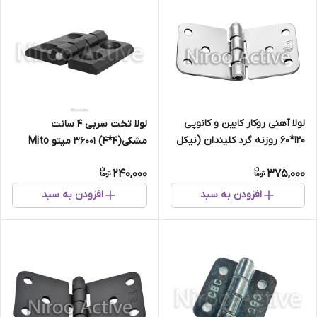
لولا آهنی روکار کابین و کانوپی
لولا تخت سربی ۴ سانت
۱۲۰*۶۰ روزنه گرد کلیندان (نیکل
مشکی(۴*۴) ۳۶۰۰۱ میتو Mito
کروم)
240,000
375,000
افزودن به سبد
افزودن به سبد