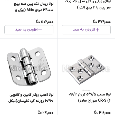
لولای ورقی ریتال مدل ۰۹۶ (یک
لولا ریتال تک پین سه پیچ
سر پین با ۳ پیچ آلنی)
۳۴۰۰۰۰ میتو Mito (برگی و
بوشی)
502,000
329,000
افزودن به سبد
افزودن به سبد
لولا سربی ۷/۵*۵ کروم ۰۹۹/۳
لولا آهنی روکار کابین و کانوپی
CR-S (۶ سوراخ ساده)
۶۰*۶۰ روزنه گرد کلیندان(نیکل
کروم)
291,000
416,000