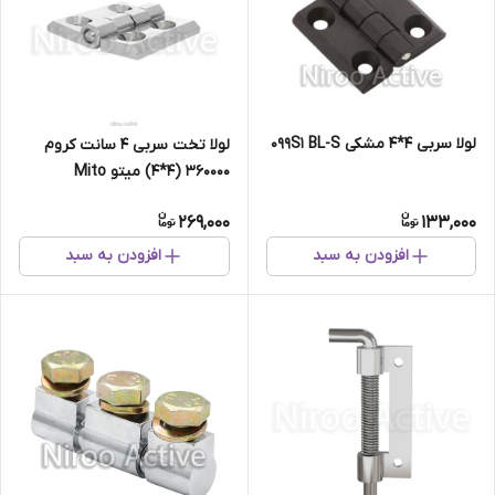
لولا سربی ۴*۴ مشکی ۰۹۹S۱ BL-S
لولا تخت سربی ۴ سانت کروم
۳۶۰۰۰۰ (۴*۴) میتو Mito
269,000
133,000
افزودن به سبد
افزودن به سبد