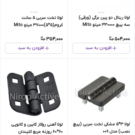
لولا ریتال دو پین برگی (ورقی)
لولا تخت سربی ۵ سانت
سه پیچ ۳۳۰۰۰۰ میتو Mito
کروم(۵*۵)۳۷۰۰۰ میتو Mito
(برگی و بوشی)
354,000
504,000
افزودن به سبد
افزودن به سبد
لولا ۳*۵ مشکی تخت سربی (پیچ
لولا آهنی روکار کابین و کانوپی
نصب) مدل ۰۰۹
۶۰*۶۰ روزنه مربع کلیندان