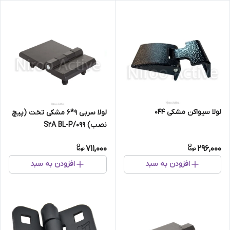
لولا سیواکن مشکی ۰۴۴
لولا سربی ۹*۶ مشکی تخت (پیچ
نصب) ۰۹۹/S۲A BL-P
711,000
296,000
افزودن به سبد
افزودن به سبد