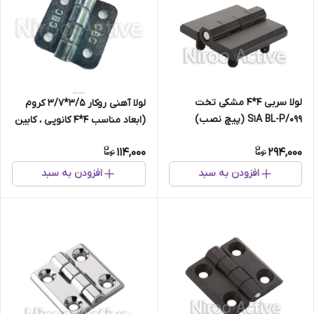
لولا سربی ۴*۴ مشکی تخت
لولا آهنی روکار 3/5*3/7 کروم
۰۹۹/S۱A BL-P (پیچ نصب)
(ابعاد مناسب 4*4 کانوپی ، کابین
، کمد و فایل)
114,000
294,000
افزودن به سبد
افزودن به سبد