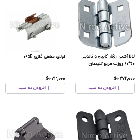
لولا آهنی روکار کابین و کانوپی
لولای مخفی فلزی 095B
۶۰*۶۰ روزنه مربع کلیندان
(گالوانیزه) سفارشی
73,000
272,000
افزودن به سبد
افزودن به سبد