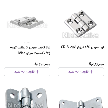
لولا سربی ۴*۴ کروم ۰۹۹/۱ CR-S
لولا تخت سربی ۶ سانت کروم
(۶*۶)۳۸۰۰۰ میتو Mito
602,000
189,000
افزودن به سبد
افزودن به سبد