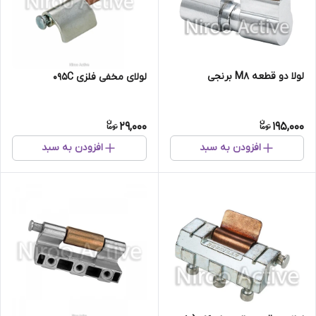
لولا دو قطعه M۸ برنجی
لولای مخفی فلزی 095C
29,000
195,000
افزودن به سبد
افزودن به سبد