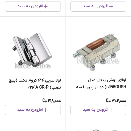
افزودن به سبد
افزودن به سبد
لولای بوشی ریتال مدل
لولا سربی ۴*۴ کروم تخت (پیچ
۰۱۲۱BOUSH ( دوسر پین با سه
نصب) ۰۹۹/۱A CR-P
پیچ النی)
218,000
302,000
افزودن به سبد
افزودن به سبد