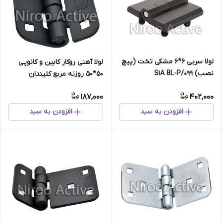
لولا سربی ۶*۶ مشکی تخت (پیچ
لولا آهنی روکار کابین و کانوپی
نصب) ۰۹۹/S۱A BL-P
۵۰*۵۰ روزنه مربع کلیندان
(استاتیک مشکی)
187,000
402,000
افزودن به سبد
افزودن به سبد