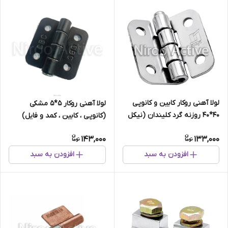
لولا آهنی روکار کابین و کانوپی
لولا آهنی روکار 5*5 مشکی
۴۰*۴۰ روزنه گرد کلیندان (نیکل
(کانوپی ، کابین ، کمد و فایل)
کروم)
143,000
133,000
افزودن به سبد
افزودن به سبد