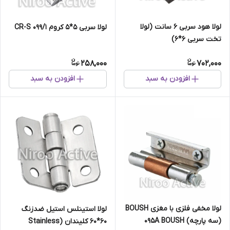
لولا هود سربی 6 سانت (لولا
لولا سربی ۵*۵ کروم ۰۹۹/۱ CR-S
تخت سربی 6*6)
258,000
702,000
افزودن به سبد
افزودن به سبد
لولا مخفی فلزی با مغزی BOUSH
لولا استینلس استیل ضدزنگ
(سه پارچه) ۰۹۵A BOUSH
۶۰*۶۰ کلیندان (Stainless