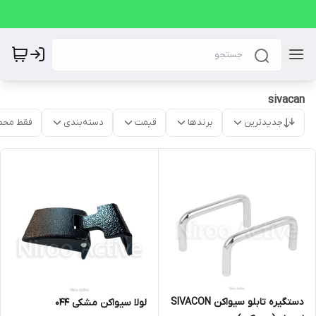
sivacan
جدیدترین
برندها
قیمت
دسته‌بندی
فقط محص
دستگیره تابلو سیواکن SIVACON
لولا سیواکن مشکی ۰۴۴