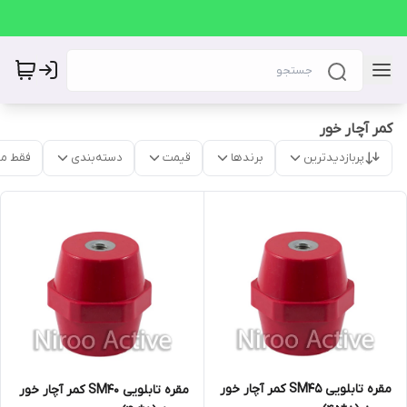
کمر آچار خور
پربازدیدترین
برندها
قیمت
دسته‌بندی
فقط م
مقره تابلویی SM45 کمر آچار خور
مقره تابلویی SM40 کمر آچار خور