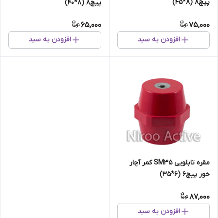
پیچ8 (8*45)
پیچ8 (8*40)
65,000
75,000
افزودن به سبد
افزودن به سبد
مقره تابلویی SM35 کمر آچار
خور پیچ6 (6*35)
87,000
افزودن به سبد