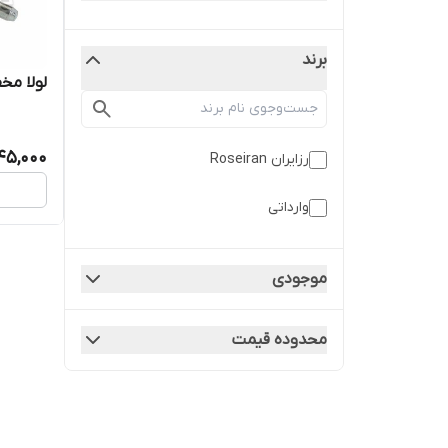
برند
لولا مخفی 
45,000
رزایران Roseiran
وارداتی
موجودی
محدوده قیمت