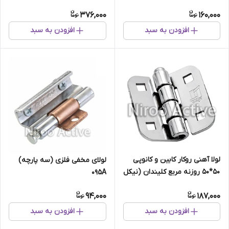
(گالوانیزه) سفارشی
کروم)
376,000
160,000
افزودن به سبد
افزودن به سبد
لولا آهنی روکار کابین و کانوپی
لولای مخفی فلزی (سه پارچه)
۵۰*۵۰ روزنه مربع کلیندان (نیکل
۰۹۵A
کروم)
94,000
187,000
افزودن به سبد
افزودن به سبد