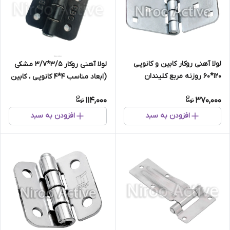
لولا آهنی روکار کابین و کانوپی
لولا آهنی روکار 3/5*3/7 مشکی
۱۲۰*۶۰ روزنه مربع کلیندان
(ابعاد مناسب 4*4 کانوپی ، کابین
(گالوانیزه)
، کمد و فایل)
114,000
370,000
افزودن به سبد
افزودن به سبد