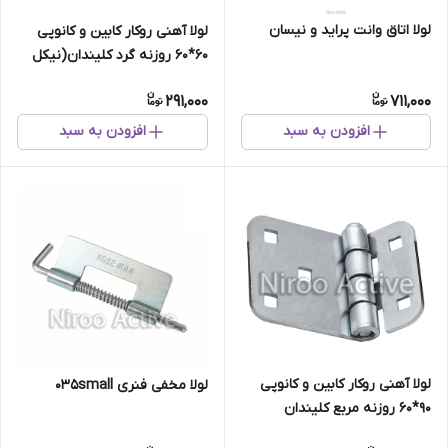
لولا اتاق وانت پراید و نیسان
لولا آهنی روکار کابین و کانوپی
۶۰*۶۰ روزنه گرد کلیندان(نیکل
کروم)
291,000
711,000
افزودن به سبد
افزودن به سبد
لولا آهنی روکار کابین و کانوپی
لولا مخفی فنری ۰۳۵small
۹۰*۶۰ روزنه مربع کلیندان
(گالوانیزه) سفارشی