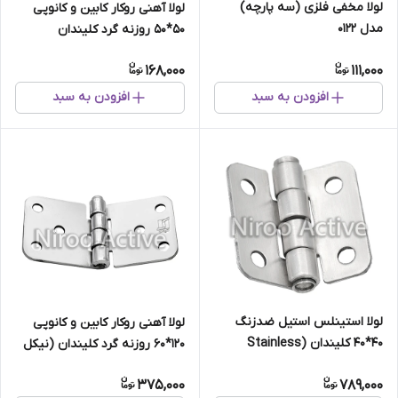
لولا مخفی فلزی (سه پارچه)
لولا آهنی روکار کابین و کانوپی
مدل ۰۱۲۲
۵۰*۵۰ روزنه گرد کلیندان
(استاتیک مشکی)
168,000
111,000
افزودن به سبد
افزودن به سبد
لولا استینلس استیل ضدزنگ
لولا آهنی روکار کابین و کانوپی
40*40 کلیندان (Stainless
۱۲۰*۶۰ روزنه گرد کلیندان (نیکل
Steel)
کروم)
375,000
789,000