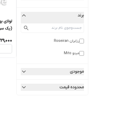
برند
(یک سر پین ب
29,000
رزایران Roseiran
میتو Mito
موجودی
محدوده قیمت