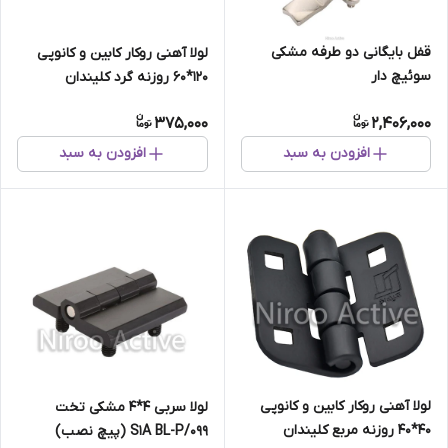
قفل بایگانی دو طرفه مشکی
لولا آهنی روکار کابین و کانوپی
سوئیچ دار
۱۲۰*۶۰ روزنه گرد کلیندان
(استاتیک مشکی)
375,000
2,406,000
افزودن به سبد
افزودن به سبد
لولا آهنی روکار کابین و کانوپی
لولا سربی ۴*۴ مشکی تخت
۴۰*۴۰ روزنه مربع کلیندان
۰۹۹/S۱A BL-P (پیچ نصب)