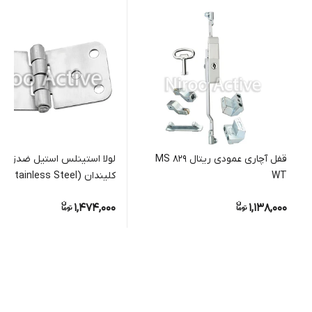
قفل آچاری عمودی ریتال MS ۸۲۹
WT
کلیندان (Stainless Steel)
1,474,000
1,138,000