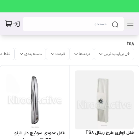
ts8
پربازدیدترین
برندها
قیمت
دسته‌بندی
فقط م
قفل آچاری طرح ریتال TS8
قفل عمودی سوئیچ دار تابلو