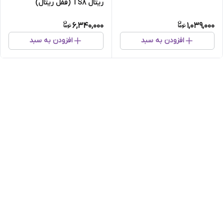
ریتال TS8 (قفل ریتال)
6,340,000
1,039,000
افزودن به سبد
افزودن به سبد