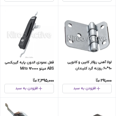
لولا آهنی روکار کابین و کانوپی
قفل عمودی الدون پایه گیربکسی
۹۰*۶۰ روزنه گرد کلیندان
ABS میتو Mito 920000
(گالوانیزه)
2,395,000
291,000
افزودن به سبد
افزودن به سبد