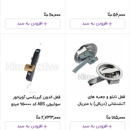
110,000
56,000
افزودن به سبد
افزودن به سبد
قفل تابلو و جعبه های
قفل الدون گیربکسی آویزخور
آتشنشانی (درباکی) با متریال
سوئیچی ABS کد 950000 میتو
ABS کد ۰۹
Mito
2,733,000
185,000
افزودن به سبد
افزودن به سبد