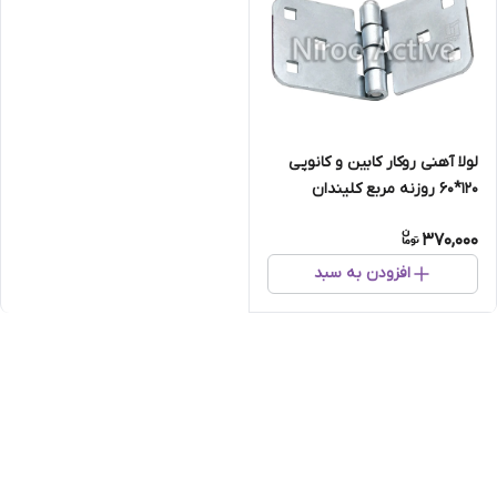
لولا آهنی روکار کابین و کانوپی
۱۲۰*۶۰ روزنه مربع کلیندان
(گالوانیزه)
370,000
افزودن به سبد