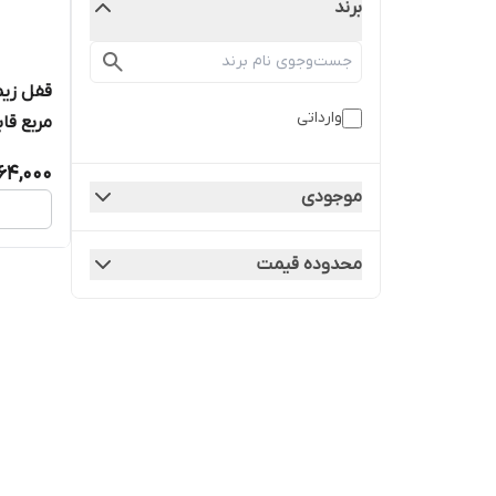
برند
قفل زیم
وارداتی
مربع قابل 
64,000
موجودی
محدوده قیمت