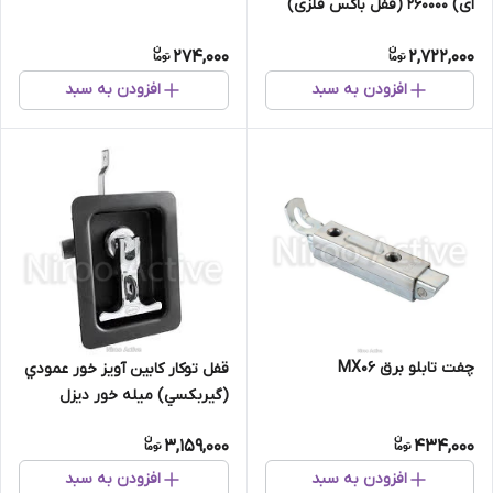
ای) 260000 (قفل باکس فلزی)
274,000
2,722,000
افزودن به سبد
افزودن به سبد
چفت تابلو برق MX۰۶
قفل توكار کابین آويز خور عمودي
(گيربكسي) میله خور دیزل
ژنراتور 270000 (قفل باکس فلزی)
3,159,000
434,000
افزودن به سبد
افزودن به سبد