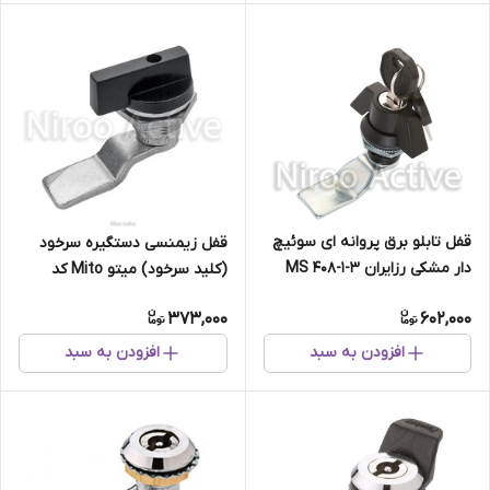
قفل تابلو برق پروانه ای سوئیچ
قفل زیمنسی دستگیره سرخود
دار مشکی رزایران MS ۴۰۸-۱-۳
(کلید سرخود) میتو Mito کد
650000
373,000
602,000
افزودن به سبد
افزودن به سبد