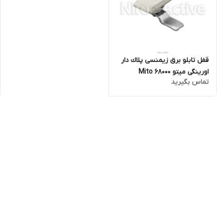
قفل تابلو برق زيمنسی پلاك دار
اورینگی میتو Mito 68000
تماس بگیرید