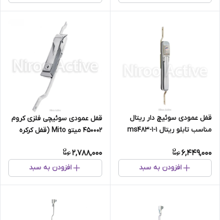
قفل عمودی سوئیچ دار ریتال
قفل عمودی سوئیچی فلزی کروم
مناسب تابلو ریتال 1-1-ms483
450002 میتو Mito (قفل کرکره
وانت ، کابین وانت)
2,788,000
6,449,000
افزودن به سبد
افزودن به سبد