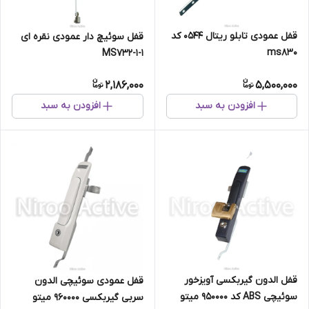
قفل عمودی تابلو ریتال 0544 کد
قفل سوئیچ دار عمودی نقره ای
ms830
MS732-1-1
2,186,000
5,500,000
افزودن به سبد
افزودن به سبد
قفل الدون گیربکسی آویزخور
قفل عمودی سوئیچی الدون
سوئیچی ABS کد 950000 میتو
سربی گیربکسی ۹۶۰۰۰۰ میتو