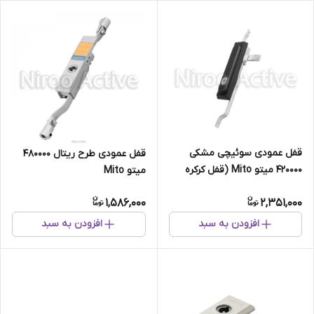
قفل عمودی سوئیچی مشکی
قفل عمودی طرح ریتال 480000
420000 میتو Mito (قفل کرکره
میتو Mito
وانت ، کابین وانت)
1,586,000
2,351,000
افزودن به سبد
افزودن به سبد