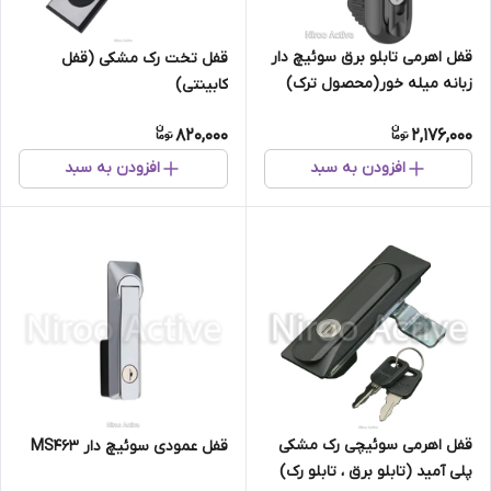
قفل اهرمی تابلو برق سوئیچ دار
قفل تخت رک مشکی (قفل
زبانه میله خور(محصول ترک)
کابینتی)
820,000
2,176,000
افزودن به سبد
افزودن به سبد
قفل اهرمی سوئیچی رک مشکی
قفل عمودی سوئیچ دار MS463
پلی آمید (تابلو برق ، تابلو رک)