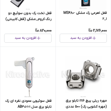
قفل اهرمی رک مشکی MS480-
قفل تخت رک بدون سوئیچ دو
2_1
رنگ کروم_مشکی (قفل کابینتی)
820,000
2,176,000
افزودن به سبد
افزودن به سبد
مهره ریلی پیچ m6 تابلو برق
قفل سوئیچی عمودی نقره ای رک
(مهره کشویی رک) ۵۰۰ عددی
تابلو برق مدل AB۳۰۱-۱-۱