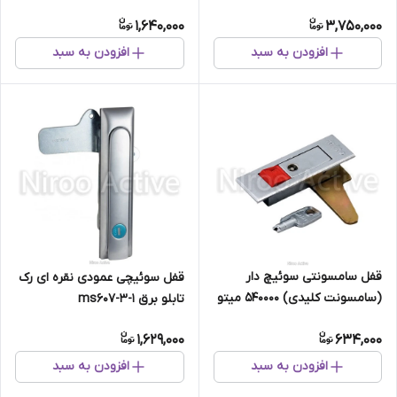
1,640,000
3,750,000
افزودن به سبد
افزودن به سبد
قفل سامسونتی سوئیچ دار
قفل سوئیچی عمودی نقره ای رک
(سامسونت کلیدی) 540000 میتو
تابلو برق ms607-3-1
Mito
1,629,000
634,000
افزودن به سبد
افزودن به سبد