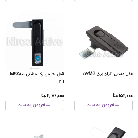
قفل دستی تابلو برق ۰۷۲MG
قفل اهرمی رک مشکی MS480-
2_1
2,176,000
152,000
افزودن به سبد
افزودن به سبد