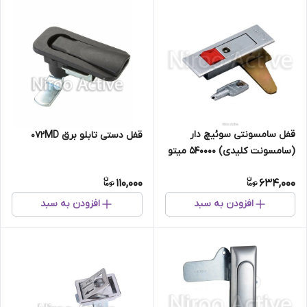
قفل سامسونتی سوئیچ دار
قفل دستی تابلو برق ۰۷۲MD
(سامسونت کلیدی) 540000 میتو
Mito
110,000
634,000
افزودن به سبد
افزودن به سبد