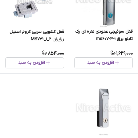
قفل سوئیچی عمودی نقره ای رک
قفل کشویی سربی کروم استیل
تابلو برق ms607-3-1
رزایران MS۷۳۱_۱_۲
854,000
1,629,000
افزودن به سبد
افزودن به سبد