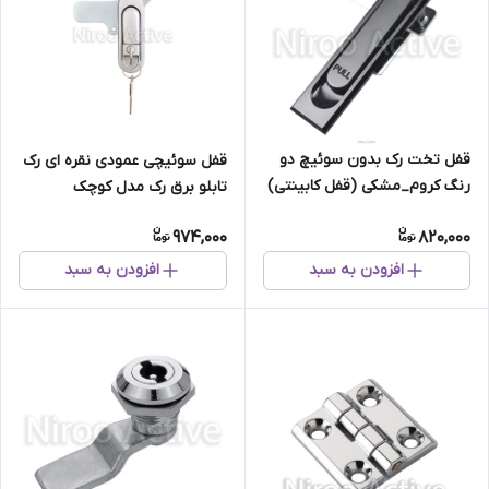
قفل تخت رک بدون سوئیچ دو
قفل سوئیچی عمودی نقره ای رک
رنگ کروم_مشکی (قفل کابینتی)
تابلو برق رک مدل کوچک
AB۳۰۱-۳-۱
974,000
820,000
افزودن به سبد
افزودن به سبد