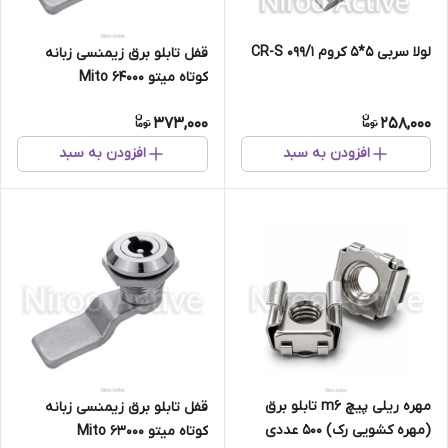
لولا سربی ۵*۵ کروم ۰۹۹/۱ CR-S
قفل تابلو برق زیمنسی زبانه
کوتاه میتو Mito 64000
373,000
258,000
افزودن به سبد
افزودن به سبد
مهره ریلی پیچ m6 تابلو برق
قفل تابلو برق زیمنسی زبانه
(مهره کشویی رک) ۵۰۰ عددی
کوتاه میتو Mito 63000