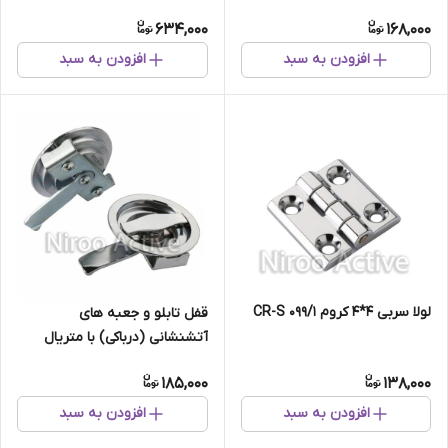
کروم)
Mito
634,000
168,000
افزودن به سبد
افزودن به سبد
لولا سربی ۴*۴ کروم ۰۹۹/۱ CR-S
قفل تابلو و جعبه های
آتشنشانی (درباکی) با متریال
ABS کد ۰۹
185,000
138,000
افزودن به سبد
افزودن به سبد