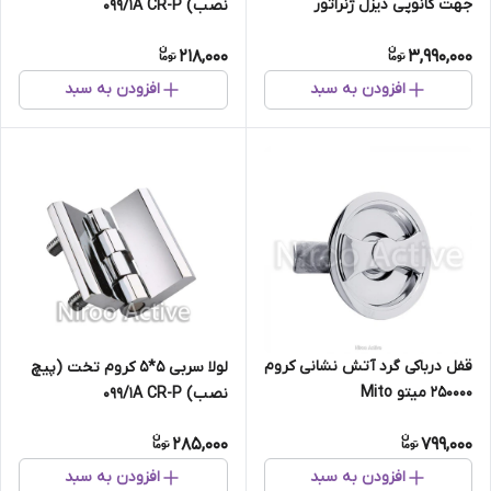
جهت کانوپی دیزل ژنراتور
نصب) ۰۹۹/۱A CR-P
218,000
3,990,000
افزودن به سبد
افزودن به سبد
قفل درباکی گرد آتش نشانی کروم
لولا سربی ۵*۵ کروم تخت (پیچ
250000 میتو Mito
نصب) ۰۹۹/۱A CR-P
285,000
799,000
افزودن به سبد
افزودن به سبد