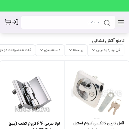
تابلو آتش نشانی
پربازدیدترین
برندها
دسته‌بندی
فقط محصولات موجو
قفل کابين کانکسي کروم استيل
لولا سربی ۴*۴ کروم تخت (پیچ