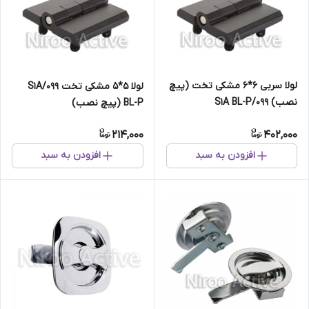
لولا سربی ۶*۶ مشکی تخت (پیچ
لولا ۵*۵ مشکی تخت ۰۹۹/S۱A
نصب) ۰۹۹/S۱A BL-P
BL-P (پیچ نصب)
214,000
402,000
افزودن به سبد
افزودن به سبد