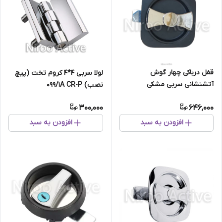
قفل درباکی چهار گوش
لولا سربی ۴*۴ کروم تخت (پیچ
آتشنشانی سربی مشکی
نصب) ۰۹۹/۱A CR-P
300,000
646,000
افزودن به سبد
افزودن به سبد