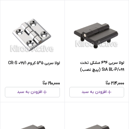
لولا سربی ۴*۴ مشکی تخت
لولا سربی ۵*۵ کروم ۰۹۹/۱ CR-S
۰۹۹/S۱A BL-P (پیچ نصب)
190,000
214,000
افزودن به سبد
افزودن به سبد