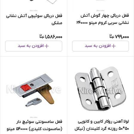
قفل درباکی چهار گوش آتش
قفل درباکی سوئیچی آتش نشانی
نشانی سربی کروم میتو ۲۴۰۰۰۰
مشکی
1,586,000
799,000
افزودن به سبد
افزودن به سبد
لولا آهنی روکار کابین و کانوپی
قفل سامسونتی سوئیچ دار
۵۰*۵۰ روزنه گرد کلیندان (نیکل
(سامسونت کلیدی) 540000 میتو