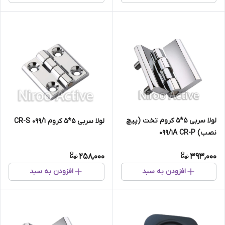
لولا سربی ۵*۵ کروم تخت (پیچ
لولا سربی ۵*۵ کروم ۰۹۹/۱ CR-S
نصب) ۰۹۹/۱A CR-P
258,000
393,000
افزودن به سبد
افزودن به سبد