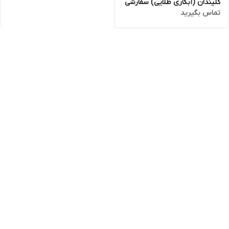
کلیندان (آبکاری طلایی) سفارشی
تماس بگیرید
(فروش فقط کارتنی)