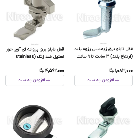
قفل تابلو برق زیمنسی رزوه بلند
قفل تابلو برق پروانه ای آویز خور
(ارتفاع بلند) ۳ سانت تا ۹ سانت
استیل ضد زنگ (stainless
steel)
4,592,000
1,083,000
افزودن به سبد
افزودن به سبد