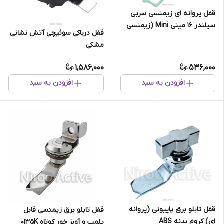
قفل پروانه ای زیمنسی سربی
سیلندر 16 مینی Mini (زیمنسی
قفل درباکی سوئیچی آتش نشانی
کوچک و انگشتی)
مشکی
1,586,000
536,000
افزودن به سبد
افزودن به سبد
قفل تابلو برق پاپیونی (پروانه
قفل تابلو برق زیمنسی قابل
ای) کروم بدنه ABS
پلمپ و آویز خور کوتاه ۰۱۳۵K