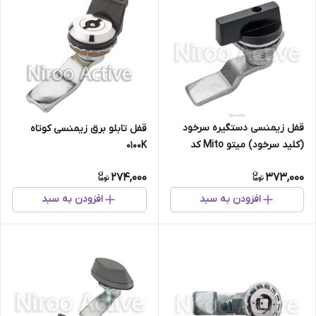
قفل زیمنسی دستگیره سرخود
قفل تابلو برق زیمنسی کوتاه
(کلید سرخود) میتو Mito کد
۰۱۰۰K
650000
274,000
373,000
افزودن به سبد
افزودن به سبد