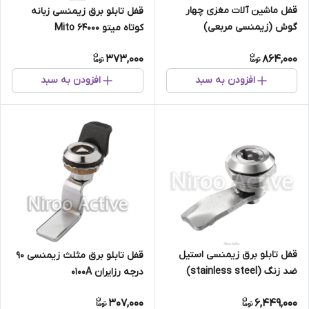
قفل ماشین آلات مغزی چهار
قفل تابلو برق زیمنسی زبانه
گوش (زیمنسی مربعی)
کوتاه میتو Mito 64000
373,000
864,000
افزودن به سبد
افزودن به سبد
قفل تابلو برق زیمنسی استیل
قفل تابلو برق مثلث زیمنسی ۹۰
ضد زنگ (stainless steel)
درجه رزایران 0100A
307,000
6,449,000