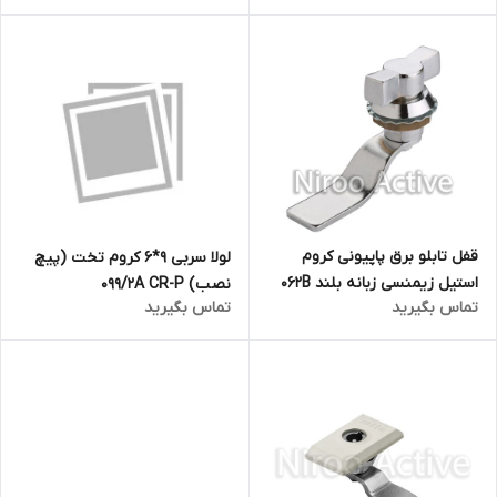
قفل تابلو برق پاپیونی کروم
لولا سربی ۹*۶ کروم تخت (پیچ
استیل زیمنسی زبانه بلند ۰۶۲B
نصب) ۰۹۹/۲A CR-P
تماس بگیرید
تماس بگیرید