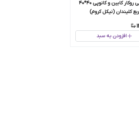
لولا آهنی روکار کابین و کانوپی ۴۰*۴۰
ربع کلیندان (نیکل کروم)
1
افزودن به سبد