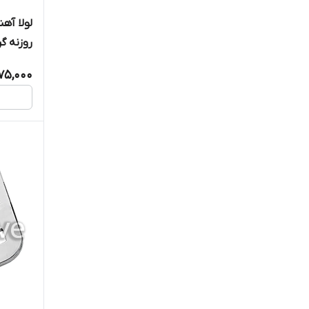
روزنه گ
75,000