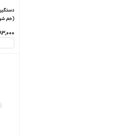
دستگیره
(خم شو
083,000