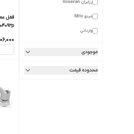
رزایران Roseiran
میتو Mito
قفل عم
۰۴۰۹۲pسوئیچ دار جهت تابلو سلول
وارداتی
706,000
موجودی
محدوده قیمت