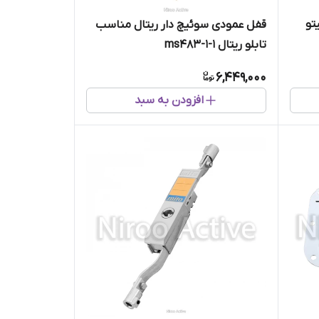
تو
قفل عمودی سوئیچ دار ریتال مناسب
تابلو ریتال 1-1-ms483
6,449,000
افزودن به سبد