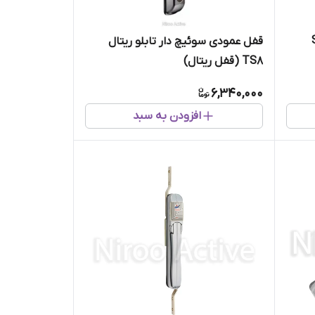
S
قفل عمودی سوئیچ دار تابلو ریتال
TS8 (قفل ریتال)
6,340,000
افزودن به سبد